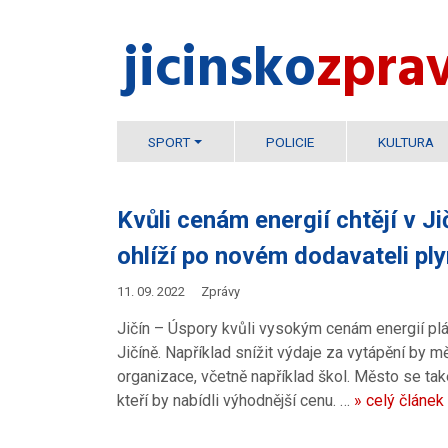
jicinsko​
zpra
SPORT
POLICIE
KULTURA
Kvůli cenám energií chtějí v J
ohlíží po novém dodavateli plyn
11. 09. 2022
Zprávy
Jičín – Úspory kvůli vysokým cenám energií plá
Jičíně. Například snížit výdaje za vytápění by 
organizace, včetně například škol. Město se tak
kteří by nabídli výhodnější cenu. …
» celý článek