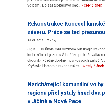
volbami. Do zastupitelstva pak…
» celý článek
Rekonstrukce Konecchlumského 
závěru. Práce se teď přesuno
15. 08. 2022
Zprávy
Jičín – Do finále míří bezmála rok trvající rek
kruhového objezdu u Šibeňáku po křižovatku s u
chodníky včetně doplnění parkovacích zálivů. Sou
Kryštofa Haranta a rekonstrukce…
» celý článek
Nadcházející komunální volby
regionu přichystaly hned dva po
v Jičíně a Nové Pace