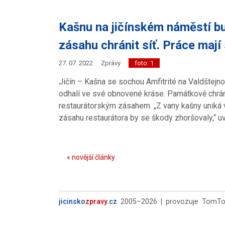
Kašnu na jičínském náměstí b
zásahu chránit síť. Práce mají
27. 07. 2022
Zprávy
foto: 1
Jičín – Kašna se sochou Amfitrité na Valdštejn
odhalí ve své obnovené kráse. Památkově chrán
restaurátorským zásahem. „Z vany kašny uniká 
zásahu restaurátora by se škody zhoršovaly,“ 
« novější články
jicinsko
zpravy
.cz
2005–2026 | provozuje TomTour,