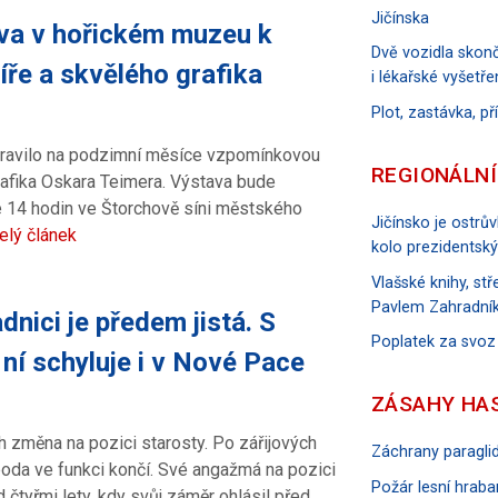
Jičínska
ava v hořickém muzeu k
Dvě vozidla skonč
ře a skvělého grafika
i lékařské vyšetře
Plot, zastávka, p
pravilo na podzimní měsíce vzpomínkovou
REGIONÁLNÍ
afika Oskara Teimera. Výstava bude
ve 14 hodin ve Štorchově síni městského
Jičínsko je ostrů
elý článek
kolo prezidentský
Vlašské knihy, s
Pavlem Zahradník
nici je předem jistá. S
Poplatek za svoz
ní schyluje i v Nové Pace
ZÁSAHY HA
 změna na pozici starosty. Po zářijových
Záchrany paraglid
oda ve funkci končí. Své angažmá na pozici
Požár lesní hraban
 čtyřmi lety, kdy svůj záměr ohlásil před