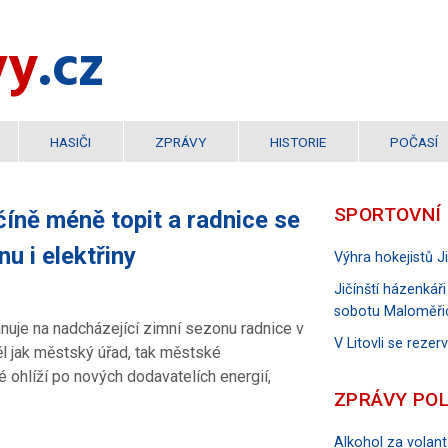
vy
.cz
HASIČI
ZPRÁVY
HISTORIE
POČASÍ
SPORTOVNÍ
ičíně méně topit a radnice se
u i elektřiny
Výhra hokejistů 
Jičínští házenkáři
sobotu Maloměři
nuje na nadcházející zimní sezonu radnice v
V Litovli se reze
měl jak městský úřad, tak městské
é ohlíží po nových dodavatelích energií,
ZPRÁVY POL
Alkohol za volant