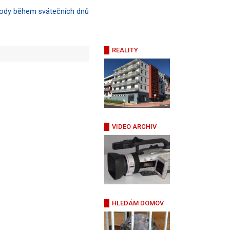
hody během svátečních dnů
REALITY
VIDEO ARCHIV
HLEDÁM DOMOV