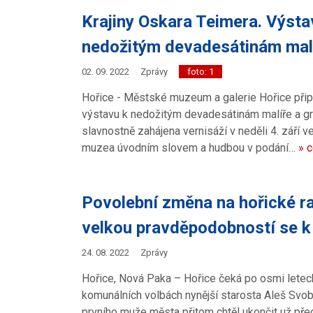
Krajiny Oskara Teimera. Výst
nedožitým devadesátinám malí
02. 09. 2022
Zprávy
foto: 1
Hořice - Městské muzeum a galerie Hořice při
výstavu k nedožitým devadesátinám malíře a gr
slavnostně zahájena vernisáží v neděli 4. září 
muzea úvodním slovem a hudbou v podání…
» c
Povolební změna na hořické rad
velkou pravděpodobností se k 
24. 08. 2022
Zprávy
Hořice, Nová Paka – Hořice čeká po osmi letech
komunálních volbách nynější starosta Aleš Svob
prvního muže města přitom chtěl ukončit už před