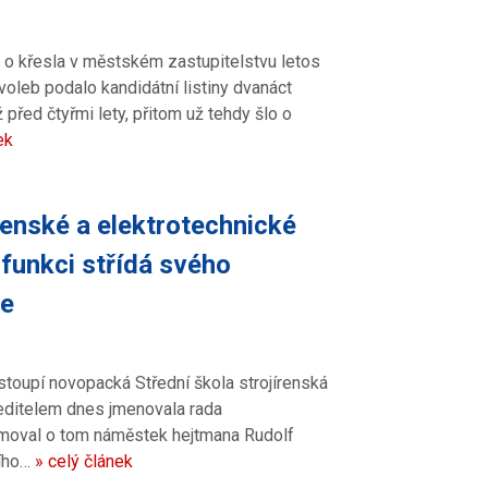
 o křesla v městském zastupitelstvu letos
voleb podalo kandidátní listiny dvanáct
 před čtyřmi lety, přitom už tehdy šlo o
ek
enské a elektrotechnické
 funkci střídá svého
ce
toupí novopacká Střední škola strojírenská
editelem dnes jmenovala rada
rmoval o tom náměstek hejtmana Rudolf
zího…
» celý článek