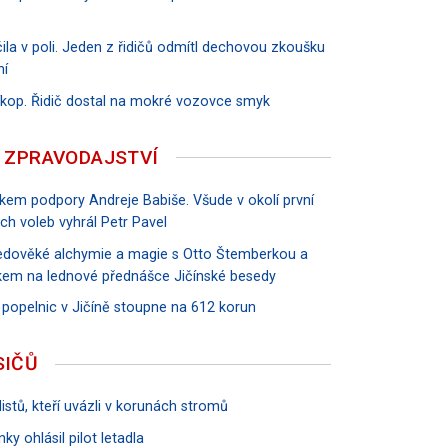
ila v poli. Jeden z řidičů odmítl dechovou zkoušku
ní
říkop. Řidič dostal na mokré vozovce smyk
 ZPRAVODAJSTVÍ
vkem podpory Andreje Babiše. Všude v okolí první
ch voleb vyhrál Petr Pavel
tředověké alchymie a magie s Otto Štemberkou a
em na lednové přednášce Jičínské besedy
 popelnic v Jičíně stoupne na 612 korun
SIČŮ
istů, kteří uvázli v korunách stromů
ky ohlásil pilot letadla