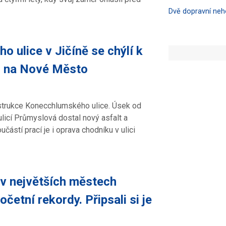
Dvě dopravní ne
ulice v Jičíně se chýlí k
u na Nové Město
onstrukce Konecchlumského ulice. Úsek od
licí Průmyslová dostal nový asfalt a
částí prací je i oprava chodníku v ulici
 v největších městech
četní rekordy. Připsali si je