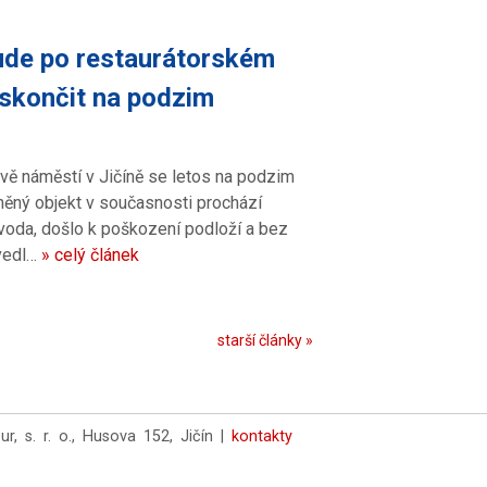
ude po restaurátorském
 skončit na podzim
ově náměstí v Jičíně se letos na podzim
ěný objekt v současnosti prochází
voda, došlo k poškození podloží a bez
uvedl…
» celý článek
starší články »
 s. r. o., Husova 152, Jičín |
kontakty