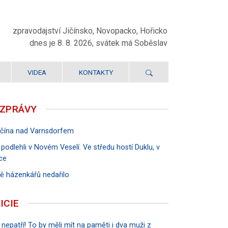
zpravodajství Jičínsko, Novopacko, Hořicko
dnes je 8. 8. 2026, svátek má Soběslav
VIDEA
KONTAKTY
 ZPRÁVY
Jičína nad Varnsdorfem
 podlehli v Novém Veselí. Ve středu hostí Duklu, v
ce
rvě házenkářů nedařilo
ICIE
 nepatří! To by měli mít na paměti i dva muži z