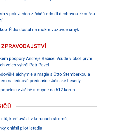
ila v poli. Jeden z řidičů odmítl dechovou zkoušku
ní
říkop. Řidič dostal na mokré vozovce smyk
 ZPRAVODAJSTVÍ
vkem podpory Andreje Babiše. Všude v okolí první
ch voleb vyhrál Petr Pavel
tředověké alchymie a magie s Otto Štemberkou a
em na lednové přednášce Jičínské besedy
 popelnic v Jičíně stoupne na 612 korun
SIČŮ
istů, kteří uvázli v korunách stromů
ky ohlásil pilot letadla