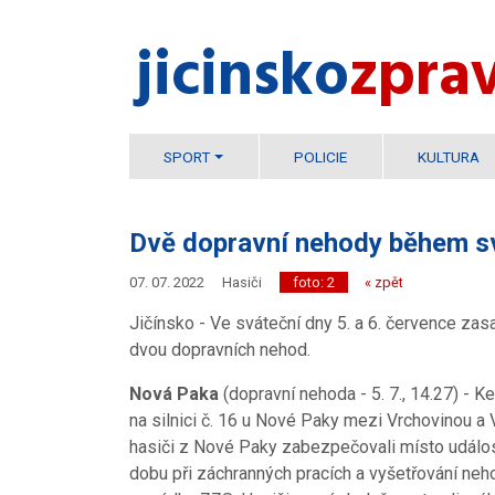
jicinsko​
zpra
SPORT
POLICIE
KULTURA
Dvě dopravní nehody během s
07. 07. 2022
Hasiči
foto: 2
« zpět
Jičínsko - Ve sváteční dny 5. a 6. července zasa
dvou dopravních nehod.
Nová Paka
(dopravní nehoda - 5. 7., 14.27) - 
na silnici č. 16 u Nové Paky mezi Vrchovinou a
hasiči z Nové Paky zabezpečovali místo událos
dobu při záchranných pracích a vyšetřování neh