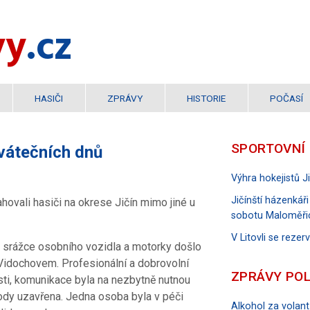
vy
.cz
HASIČI
ZPRÁVY
HISTORIE
POČASÍ
SPORTOVNÍ
vátečních dnů
Výhra hokejistů 
Jičínští házenkáři
hovali hasiči na okrese Jičín mimo jiné u
sobotu Maloměři
V Litovli se reze
Ke srážce osobního vozidla a motorky došlo
 Vidochovem. Profesionální a dobrovolní
ZPRÁVY POL
ti, komunikace byla na nezbytně nutnou
ody uzavřena. Jedna osoba byla v péči
Alkohol za volant