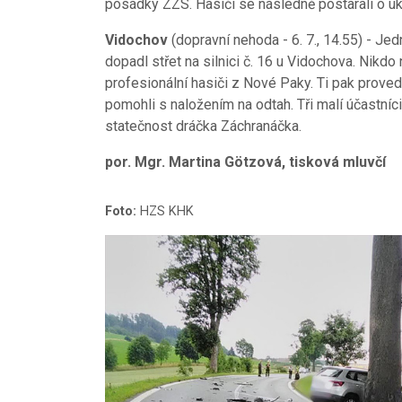
posádky ZZS. Hasiči se následně postarali o úk
Vidochov
(dopravní nehoda - 6. 7., 14.55) - Jedn
dopadl střet na silnici č. 16 u Vidochova. Nikdo 
profesionální hasiči z Nové Paky. Ti pak proved
pomohli s naložením na odtah. Tři malí účastníc
statečnost dráčka Záchranáčka.
por. Mgr. Martina Götzová, tisková mluvčí
Foto:
HZS KHK