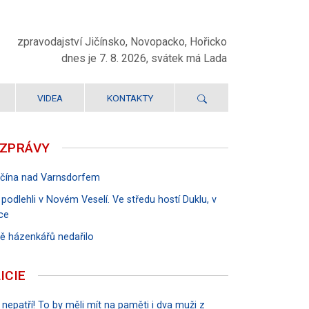
zpravodajství Jičínsko, Novopacko, Hořicko
dnes je 7. 8. 2026, svátek má Lada
VIDEA
KONTAKTY
 ZPRÁVY
Jičína nad Varnsdorfem
 podlehli v Novém Veselí. Ve středu hostí Duklu, v
ce
rvě házenkářů nedařilo
ICIE
 nepatří! To by měli mít na paměti i dva muži z