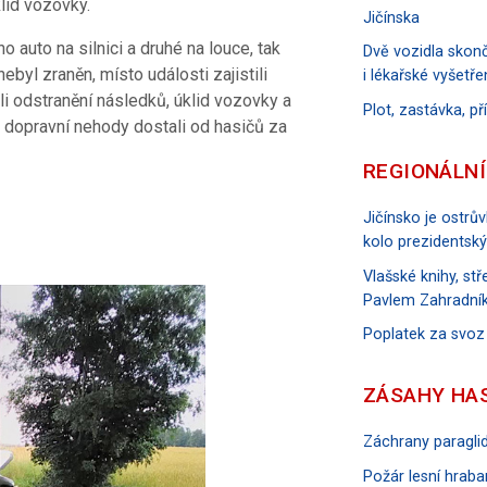
lid vozovky.
Jičínska
o auto na silnici a druhé na louce, tak
Dvě vozidla skonč
nebyl zraněn, místo události zajistili
i lékařské vyšetře
li odstranění následků, úklid vozovky a
Plot, zastávka, p
i dopravní nehody dostali od hasičů za
REGIONÁLNÍ
Jičínsko je ostrů
kolo prezidentský
Vlašské knihy, s
Pavlem Zahradník
Poplatek za svoz
ZÁSAHY HA
Záchrany paraglid
Požár lesní hraban