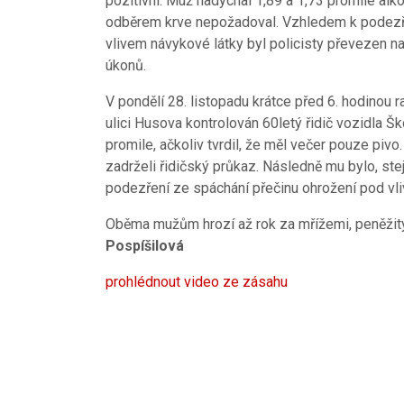
pozitivní. Muž nadýchal 1,89 a 1,73 promile alk
odběrem krve nepožadoval. Vzhledem k podezře
vlivem návykové látky byl policisty převezen n
úkonů.
V pondělí 28. listopadu krátce před 6. hodinou r
ulici Husova kontrolován 60letý řidič vozidla Šk
promile, ačkoliv tvrdil, že měl večer pouze pivo.
zadrželi řidičský průkaz. Následně mu bylo, ste
podezření ze spáchání přečinu ohrožení pod vl
Oběma mužům hrozí až rok za mřížemi, peněžitý
Pospíšilová
prohlédnout video ze zásahu