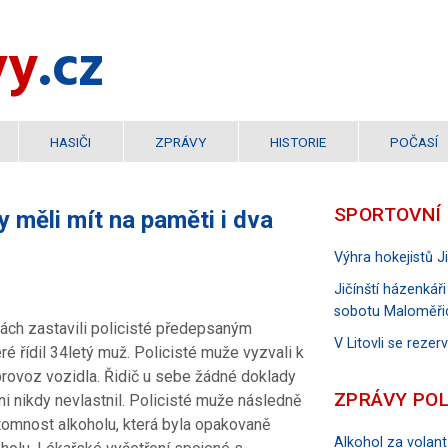
vy
.cz
HASIČI
ZPRÁVY
HISTORIE
POČASÍ
SPORTOVNÍ
y měli mít na paměti i dva
Výhra hokejistů 
Jičínští házenkáři
sobotu Maloměři
nách zastavili policisté předepsaným
V Litovli se reze
é řídil 34letý muž. Policisté muže vyzvali k
provoz vozidla. Řidič u sebe žádné doklady
ZPRÁVY POL
ani nikdy nevlastnil. Policisté muže následně
tomnost alkoholu, která byla opakovaně
Alkohol za volant