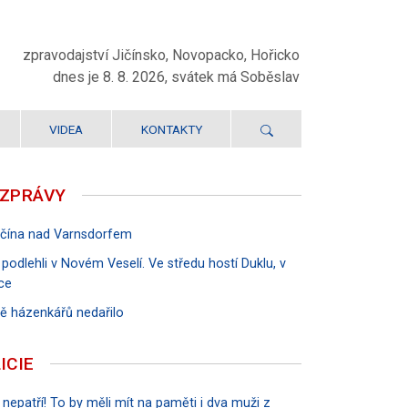
zpravodajství Jičínsko, Novopacko, Hořicko
dnes je 8. 8. 2026, svátek má Soběslav
VIDEA
KONTAKTY
 ZPRÁVY
Jičína nad Varnsdorfem
 podlehli v Novém Veselí. Ve středu hostí Duklu, v
ce
rvě házenkářů nedařilo
ICIE
 nepatří! To by měli mít na paměti i dva muži z