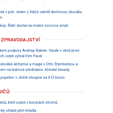
ila v poli. Jeden z řidičů odmítl dechovou zkoušku
ní
říkop. Řidič dostal na mokré vozovce smyk
 ZPRAVODAJSTVÍ
vkem podpory Andreje Babiše. Všude v okolí první
ch voleb vyhrál Petr Pavel
tředověké alchymie a magie s Otto Štemberkou a
em na lednové přednášce Jičínské besedy
 popelnic v Jičíně stoupne na 612 korun
SIČŮ
istů, kteří uvázli v korunách stromů
ky ohlásil pilot letadla