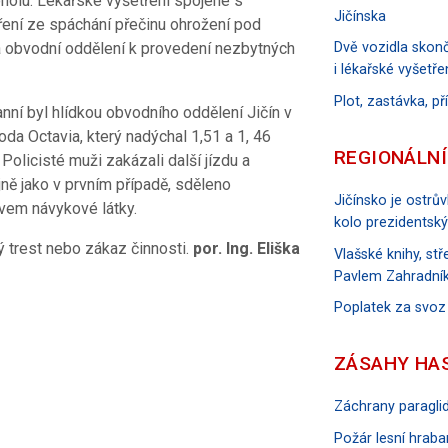
oholu. Lékařské vyšetření spojené s
Jičínska
ní ze spáchání přečinu ohrožení pod
a obvodní oddělení k provedení nezbytných
Dvě vozidla skonč
i lékařské vyšetře
Plot, zastávka, p
anní byl hlídkou obvodního oddělení Jičín v
oda Octavia, který nadýchal 1,51 a 1, 46
REGIONÁLNÍ
 Policisté muži zakázali další jízdu a
jně jako v prvním případě, sděleno
Jičínsko je ostrů
ivem návykové látky.
kolo prezidentský
 trest nebo zákaz činnosti.
por. Ing. Eliška
Vlašské knihy, s
Pavlem Zahradník
Poplatek za svoz
ZÁSAHY HA
Záchrany paraglid
Požár lesní hraban