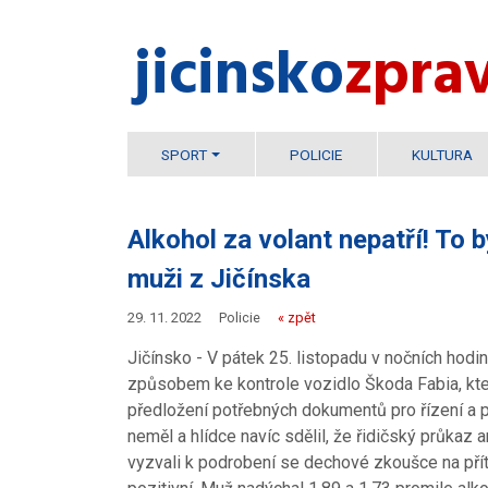
jicinsko​
zpra
SPORT
POLICIE
KULTURA
Alkohol za volant nepatří! To b
muži z Jičínska
29. 11. 2022
Policie
« zpět
Jičínsko - V pátek 25. listopadu v nočních hodi
způsobem ke kontrole vozidlo Škoda Fabia, kter
předložení potřebných dokumentů pro řízení a 
neměl a hlídce navíc sdělil, že řidičský průkaz 
vyzvali k podrobení se dechové zkoušce na pří