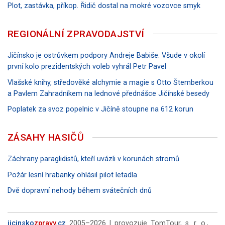
Plot, zastávka, příkop. Řidič dostal na mokré vozovce smyk
REGIONÁLNÍ ZPRAVODAJSTVÍ
Jičínsko je ostrůvkem podpory Andreje Babiše. Všude v okolí
první kolo prezidentských voleb vyhrál Petr Pavel
Vlašské knihy, středověké alchymie a magie s Otto Štemberkou
a Pavlem Zahradníkem na lednové přednášce Jičínské besedy
Poplatek za svoz popelnic v Jičíně stoupne na 612 korun
ZÁSAHY HASIČŮ
Záchrany paraglidistů, kteří uvázli v korunách stromů
Požár lesní hrabanky ohlásil pilot letadla
Dvě dopravní nehody během svátečních dnů
jicinsko
zpravy
.cz
2005–2026 | provozuje TomTour, s. r. o.,