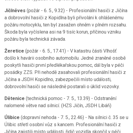
Jičíněves
(požár - 6. 5., 9.32) - Profesionální hasiči z Jičína
a dobrovolní hasiči z Kopidlna byli přivoláni k ohlášenému
požáru motocyklu, ten byl zasažen ohněm v plném rozsahu.
Škoda byla vyčíslena asi na 9 tisíc korun, příčinou vzniku
požáru byla technická závada.
Žeretice
(požár - 6. 5., 17.41) - V katastru části Vlhošť
došlo k havárii osobního automobilu. Jedné zraněné osobě
poskytli hasiči první předlékařskou pomoc, dál byla v péči
posádky ZZS. Při nehodě zasahovali profesionální hasiči z
Jičína a JSDH Kopidlno, zabezpečili místo události,
dobrovolní hasiči se následně postarali o úklid vozovky.
Dětenice
(technická pomoc - 7. 5., 13.39) - Odstranění
nalomené větve nad silnicí. (HZS Jičín, JSDH Libáň)
Úlibice
(dopravní nehoda - 7. 5., 22.46) - Na silnici č. 35 se u
Úlibic střetl osobní vůz s kancem. Profesionální hasiči z
Jičína zajistili místo události, řidič vozidla skončil v péči