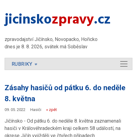
jicinsko​
zpravy
.cz
zpravodajství Jičínsko, Novopacko, Hořicko
dnes je 8. 8. 2026, svátek má Soběslav
RUBRIKY
»
Zásahy hasičů od pátku 6. do neděle
8. května
09. 05. 2022
Hasiči
« zpět
Jičínsko - Od pátku 6. do neděle 8. května zaznamenali
hasiči v Královéhradeckém kraji celkem 58 událostí, na
okrese Jičín vyjížděli ve čtyřech případech.