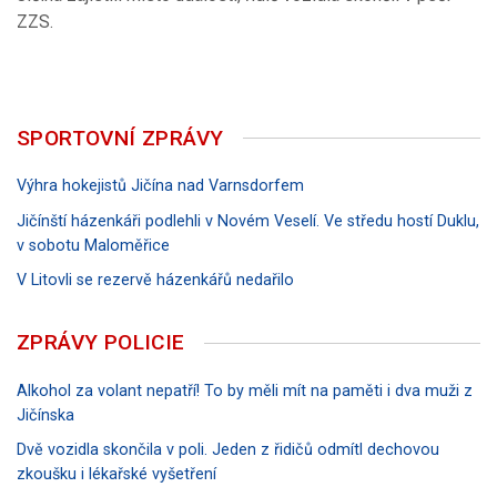
ZZS.
SPORTOVNÍ ZPRÁVY
Výhra hokejistů Jičína nad Varnsdorfem
Jičínští házenkáři podlehli v Novém Veselí. Ve středu hostí Duklu,
v sobotu Maloměřice
V Litovli se rezervě házenkářů nedařilo
ZPRÁVY POLICIE
Alkohol za volant nepatří! To by měli mít na paměti i dva muži z
Jičínska
Dvě vozidla skončila v poli. Jeden z řidičů odmítl dechovou
zkoušku i lékařské vyšetření