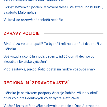
Jičínští házenkáři podlehli v Novém Veselí. Ve středu hostí Duklu,
v sobotu Maloměřice
V Litovli se rezervě házenkářů nedařilo
ZPRÁVY POLICIE
Alkohol za volant nepatří! To by měli mít na paměti i dva muži z
Jičínska
Dvě vozidla skončila v poli. Jeden z řidičů odmítl dechovou
zkoušku i lékařské vyšetření
Plot, zastávka, příkop. Řidič dostal na mokré vozovce smyk
REGIONÁLNÍ ZPRAVODAJSTVÍ
Jičínsko je ostrůvkem podpory Andreje Babiše. Všude v okolí
první kolo prezidentských voleb vyhrál Petr Pavel
Vlašské knihy, středověké alchymie a magie s Otto Štemberkou