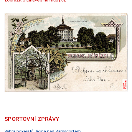
SPORTOVNÍ ZPRÁVY
Výhra hokejistů Jičína nad Varnsdorfem