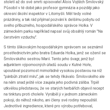
století až do své smrti spisovatel Alois Vojtěch Šmilovský.
Působil v té době jako profesor gymnázia a později jako
okresní školní inspektor v Litomyšli. Měl tedy volné
prázdniny, a tak rád přijímal pozvání k delšímu pobytu od
svého příbuzného, hospodářského správce Holka. V
zámeckém parku například napsal svůj obsáhlý román "Na
čerstvém vzduchu".
S tímto šlikovským hospodářským správcem se seznámil
prostřednictvím jeho bratra Eduarda Holka, jenž se oženil se
Šmilovského sestrou Marií. Tento jeho švagr, jenž byl
adjunktem výpomocných úřadů soudu v Kutné Hoře,
upoutával pozornost mimořádně vysokou postavou na níž
"pánbůh ztratil míru", jak se tehdy říkávalo. Šmilovského ale
na něm snad ještě více zaujala jeho podivná záliba. Trpěl
utkvělou představou, že ve starých herbářích objevil recept
na tinkturu proti choleře. Vyráběl ji v jednom zámeckém
pokoji, do něhož nikoho, ani členy své rodiny nepouštěl.
Jednotlivé ingredience, které pro výrobu potřeboval,