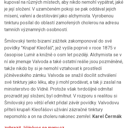
kupoval na různých místech, aby nikdo nemohl vypátrat, jaké
je její složení. V uzamčeném pokoji se pak oddával jejich
mísení, vaření a destilování jako alchymista. Vyrobenou
tinkturu posílal do oblastí zamořených cholerou na adresu
tamních významných osobností.
Šmilovský tento bizarní zážitek zakomponoval do své
povídky "Krupař Kleofáš", jež vyšla poprvé v roce 1875 v
časopise Lumír a knižně o osm let později. Alchymista se v
ní ale jmenuje Valvoda a také ostatní reálie jsou pozměněné,
takže nikdo by si je nemohl vztahovat k prostředí
jičíněveského zámku. Valvoda se snažil docílit schválení
své tinktury jako léku, aby ji mohl prodávat, a tak ji zaslal na
ministerstvo do Vídně. Protože však tvrdošíjně odmítal
prozradit její složení, byl odmítnut. V rozporu s realitou si
Šmilovský pro větší efekt přidal závěr povídky. Valvodovu
příteli krupaři Kleofášovi užívání zázračné tinktury
nepomohlo a on na choleru nakonec zemřel.
Karel Čermák
zobrazit Jičíněves na mapy.cz