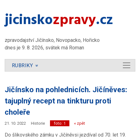
jicinsko​
zpravy
.cz
zpravodajství Jičínsko, Novopacko, Hořicko
dnes je 9. 8. 2026, svátek má Roman
RUBRIKY
»
Jičínsko na pohlednicích. Jičíněves:
tajuplný recept na tinkturu proti
choleře
21. 10. 2022
Historie
foto: 1
« zpět
Do šlikovského zámku v Jičíněvsi jezdíval od 70. let 19.