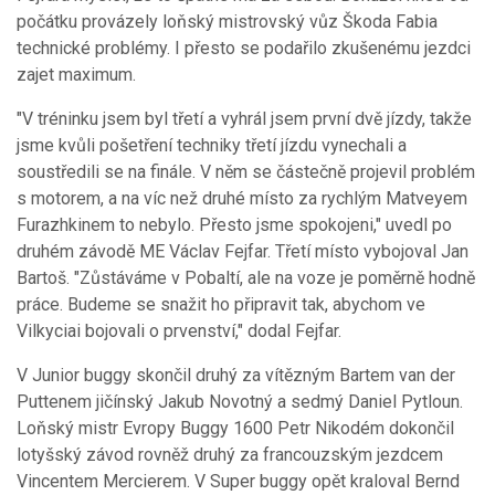
počátku provázely loňský mistrovský vůz Škoda Fabia
technické problémy. I přesto se podařilo zkušenému jezdci
zajet maximum.
"V tréninku jsem byl třetí a vyhrál jsem první dvě jízdy, takže
jsme kvůli pošetření techniky třetí jízdu vynechali a
soustředili se na finále. V něm se částečně projevil problém
s motorem, a na víc než druhé místo za rychlým Matveyem
Furazhkinem to nebylo. Přesto jsme spokojeni," uvedl po
druhém závodě ME Václav Fejfar. Třetí místo vybojoval Jan
Bartoš. "Zůstáváme v Pobaltí, ale na voze je poměrně hodně
práce. Budeme se snažit ho připravit tak, abychom ve
Vilkyciai bojovali o prvenství," dodal Fejfar.
V Junior buggy skončil druhý za vítězným Bartem van der
Puttenem jičínský Jakub Novotný a sedmý Daniel Pytloun.
Loňský mistr Evropy Buggy 1600 Petr Nikodém dokončil
lotyšský závod rovněž druhý za francouzským jezdcem
Vincentem Mercierem. V Super buggy opět kraloval Bernd