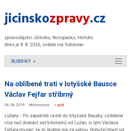
jicinsko​
zpravy
.cz
zpravodajství Jičínsko, Novopacko, Hořicko
dnes je 8. 8. 2026, svátek má Soběslav
RUBRIKY
»
Na oblíbené trati v lotyšské Bausce
Václav Fejfar stříbrný
04. 06. 2019
Motorismus
« zpět
Lužany - Po zapeklité cestě do lotyšské Bausky, vzdálené
více než dvanáct set kilometrů od Lužan, si tým Václava
Fejfara myslel, že to špatné má za sebou. Bohužel hned od