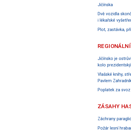
Jičínska
Dvě vozidla skonč
i lékařské vyšetře
Plot, zastávka, p
REGIONÁLNÍ
Jičínsko je ostrů
kolo prezidentský
Vlašské knihy, s
Pavlem Zahradník
Poplatek za svoz
ZÁSAHY HA
Záchrany paraglid
Požár lesní hraban