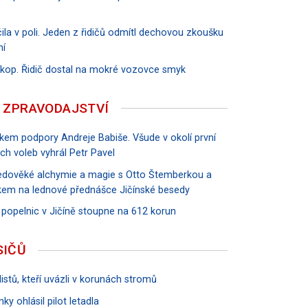
ila v poli. Jeden z řidičů odmítl dechovou zkoušku
ní
říkop. Řidič dostal na mokré vozovce smyk
 ZPRAVODAJSTVÍ
vkem podpory Andreje Babiše. Všude v okolí první
ch voleb vyhrál Petr Pavel
tředověké alchymie a magie s Otto Štemberkou a
em na lednové přednášce Jičínské besedy
 popelnic v Jičíně stoupne na 612 korun
SIČŮ
istů, kteří uvázli v korunách stromů
ky ohlásil pilot letadla