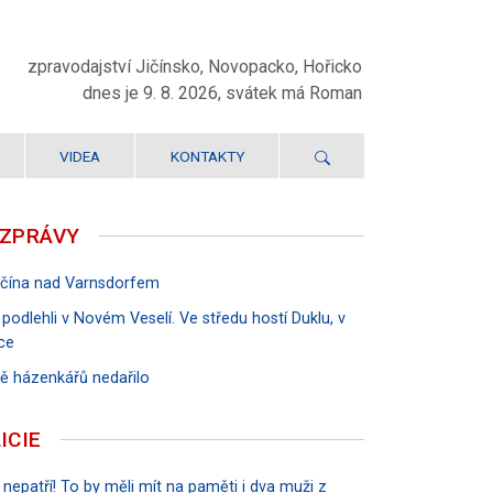
zpravodajství Jičínsko, Novopacko, Hořicko
dnes je 9. 8. 2026, svátek má Roman
VIDEA
KONTAKTY
 ZPRÁVY
Jičína nad Varnsdorfem
 podlehli v Novém Veselí. Ve středu hostí Duklu, v
ce
rvě házenkářů nedařilo
ICIE
 nepatří! To by měli mít na paměti i dva muži z