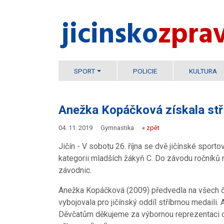
jicinsko​
zpra
SPORT
POLICIE
KULTURA
Anežka Kopáčková získala stř
04. 11. 2019
Gymnastika
« zpět
Jičín - V sobotu 26. října se dvě jičínské spor
kategorii mladších žákyň C. Do závodu ročníků
závodnic.
Anežka Kopáčková (2009) předvedla na všech č
vybojovala pro jičínský oddíl stříbrnou medaili
Děvčatům děkujeme za výbornou reprezentaci o