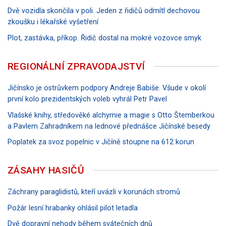
Dvě vozidla skončila v poli. Jeden z řidičů odmítl dechovou
zkoušku i lékařské vyšetření
Plot, zastávka, příkop. Řidič dostal na mokré vozovce smyk
REGIONÁLNÍ ZPRAVODAJSTVÍ
Jičínsko je ostrůvkem podpory Andreje Babiše. Všude v okolí
první kolo prezidentských voleb vyhrál Petr Pavel
Vlašské knihy, středověké alchymie a magie s Otto Štemberkou
a Pavlem Zahradníkem na lednové přednášce Jičínské besedy
Poplatek za svoz popelnic v Jičíně stoupne na 612 korun
ZÁSAHY HASIČŮ
Záchrany paraglidistů, kteří uvázli v korunách stromů
Požár lesní hrabanky ohlásil pilot letadla
Dvě dopravní nehody během svátečních dnů