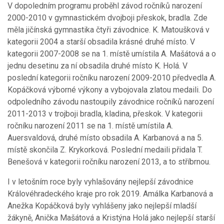
V dopoledním programu proběhl závod ročníků narození
2000-2010 v gymnastickém dvojboji přeskok, bradla. Zde
měla jičínská gymnastika čtyři závodnice. K. Matoušková v
kategorii 2004 a starší obsadila krásné druhé místo. V
kategorii 2007-2008 se na 1. místě umístila A. Mašátová a o
jednu desetinu za ní obsadila druhé místo K. Holá. V
poslední kategorii ročníku narození 2009-2010 předvedla A.
Kopáčková výborné výkony a vybojovala zlatou medaili. Do
odpoledního závodu nastoupily závodnice ročníků narození
2011-2013 v trojboji bradla, kladina, přeskok. V kategorii
ročníku narození 2011 se na 1. místě umístila A.
Auersvaldová, druhé místo obsadila A. Karbanová a na 5.
místě skončila Z. Krykorková. Poslední medaili přidala T.
Benešová v kategorii ročníku narození 2013, a to stříbrnou.
I v letošním roce byly vyhlašovány nejlepší závodnice
Královéhradeckého kraje pro rok 2019. Amálka Karbanová a
Anežka Kopáčková byly vyhlášeny jako nejlepší mladší
žákyně, Anička Mašátová a Kristýna Holá jako nejlepší starší