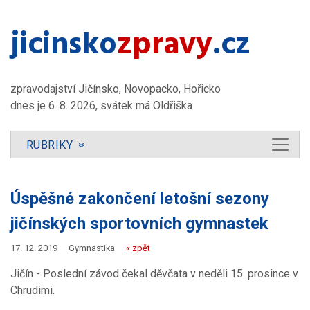
jicinsko​
zpravy
.cz
zpravodajství Jičínsko, Novopacko, Hořicko
dnes je 6. 8. 2026, svátek má Oldřiška
RUBRIKY
»
Úspěšné zakončení letošní sezony
jičínských sportovních gymnastek
17. 12. 2019
Gymnastika
« zpět
Jičín - Poslední závod čekal děvčata v neděli 15. prosince v
Chrudimi.