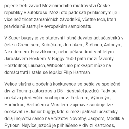
pojede třetí závod Mezinárodního mistrovství České
republiky v autokrosu. Mezi sto padesáti přihlášenými je i
více než třicet zahraničních závodníků, včetně těch, kteří
pravidelně startují v evropském šampionátu.
V Super buggy je ve startovní listině devatenáct účastníků v
čele s Grencisem, Kubíčkem, Jordákem, Štětinou, Antonym,
Nikodémem, Furazhkinem, nebo pětasedmdesátiletým
Jaroslavem Hoškem. V Buggy 1600 patří mezi favority
Holzleitner, Laubach, Wibbeler, ale překvapit může na
domácí trati i stále se lepšící Filip Hartman.
Velice slušná a početná konkurence se sešla ve společné
divizi Touring autocross a D5 - šestnáct jezdců. Tady se
očekává především souboj mezi Fejfarem, Výborným,
Horčičkou, Bartošem a Musilem. Zajímavé souboje lze
očekávat i v Junior buggy, kde si mezi patnácti účastníky
dělají největší šance na vítězství Novotný, Jaspers, Medlík a
Pytloun. Nejvíce jezdců je přihlášeno v divizi Kartcross,