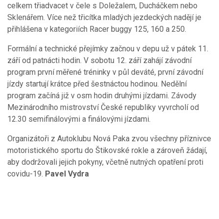
celkem třiadvacet v čele s Doležalem, Ducháčkem nebo
Sklenářem. Více než třicítka mladých jezdeckých nadějí je
přihlášena v kategoriích Racer buggy 125, 160 a 250.
Formální a technické přejímky začnou v depu už v pátek 11.
září od patnácti hodin. V sobotu 12. září zahájí závodní
program první měřené tréninky v půl deváté, první závodní
jízdy startují krátce před šestnáctou hodinou. Nedělní
program začíná již v osm hodin druhými jízdami. Závody
Mezinárodního mistrovství České republiky vyvrcholí od
12.30 semifinálovými a finálovými jízdami.
Organizátoři z Autoklubu Nová Paka zvou všechny příznivce
motoristického sportu do Štikovské rokle a zároveň žádají,
aby dodržovali jejich pokyny, včetně nutných opatření proti
covidu-19.
Pavel Vydra