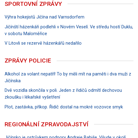
SPORTOVNÍ ZPRÁVY
Výhra hokejistů Jičína nad Varnsdorfem
Jičínští házenkáři podlehli v Novém Veselí. Ve středu hostí Duklu,
v sobotu Maloměřice
V Litovli se rezervě házenkářů nedařilo
ZPRÁVY POLICIE
Alkohol za volant nepatří! To by měli mít na paměti i dva muži z
Jičínska
Dvě vozidla skončila v poli. Jeden z řidičů odmítl dechovou
zkoušku i lékařské vyšetření
Plot, zastávka, příkop. Řidič dostal na mokré vozovce smyk
REGIONÁLNÍ ZPRAVODAJSTVÍ
Jičínsko je ostrůvkem podpory Andreje Babiše. Všude v okolí