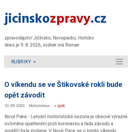
jicinsko​
zpravy
.cz
zpravodajství Jičínsko, Novopacko, Hořicko
dnes je 9. 8. 2026, svátek má Roman
RUBRIKY
»
O víkendu se ve Štikovské rokli bude
opět závodit
10. 09. 2020
Motorismus
« zpět
Nová Paka - Letošní motoristická sezona je obecně výrazně
ovlivněna opatřeními proti koronaviru a řada závodů a
soutěží byla zrušena. V Nové Pace se o tomto víkendu