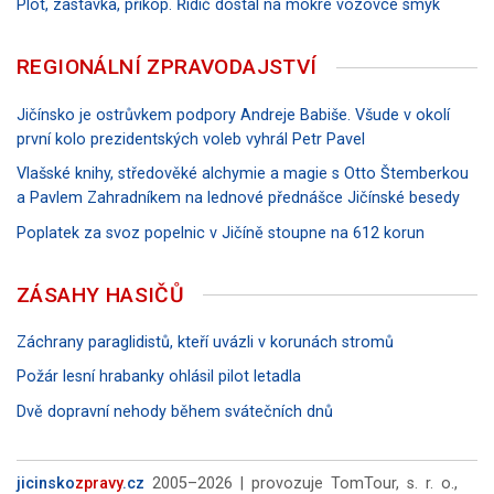
Plot, zastávka, příkop. Řidič dostal na mokré vozovce smyk
REGIONÁLNÍ ZPRAVODAJSTVÍ
Jičínsko je ostrůvkem podpory Andreje Babiše. Všude v okolí
první kolo prezidentských voleb vyhrál Petr Pavel
Vlašské knihy, středověké alchymie a magie s Otto Štemberkou
a Pavlem Zahradníkem na lednové přednášce Jičínské besedy
Poplatek za svoz popelnic v Jičíně stoupne na 612 korun
ZÁSAHY HASIČŮ
Záchrany paraglidistů, kteří uvázli v korunách stromů
Požár lesní hrabanky ohlásil pilot letadla
Dvě dopravní nehody během svátečních dnů
jicinsko
zpravy
.cz
2005–2026 | provozuje TomTour, s. r. o.,