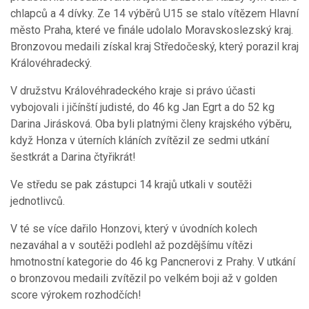
chlapců a 4 dívky. Ze 14 výběrů U15 se stalo vítězem Hlavní
město Praha, které ve finále udolalo Moravskoslezský kraj.
Bronzovou medaili získal kraj Středočeský, který porazil kraj
Královéhradecký.
V družstvu Královéhradeckého kraje si právo účasti
vybojovali i jičínští judisté, do 46 kg Jan Egrt a do 52 kg
Darina Jirásková. Oba byli platnými členy krajského výběru,
když Honza v úterních kláních zvítězil ze sedmi utkání
šestkrát a Darina čtyřikrát!
Ve středu se pak zástupci 14 krajů utkali v soutěži
jednotlivců.
V té se více dařilo Honzovi, který v úvodních kolech
nezaváhal a v soutěži podlehl až pozdějšímu vítězi
hmotnostní kategorie do 46 kg Pancnerovi z Prahy. V utkání
o bronzovou medaili zvítězil po velkém boji až v golden
score výrokem rozhodčích!