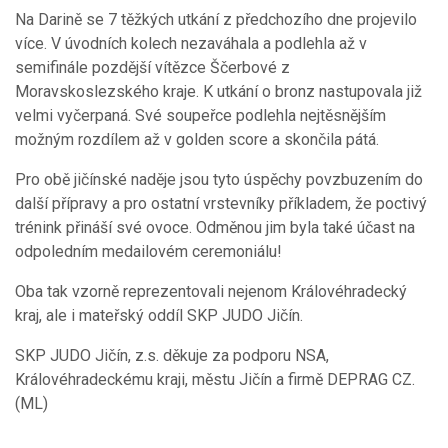
Na Darině se 7 těžkých utkání z předchozího dne projevilo
více. V úvodních kolech nezaváhala a podlehla až v
semifinále pozdější vítězce Ščerbové z
Moravskoslezského kraje. K utkání o bronz nastupovala již
velmi vyčerpaná. Své soupeřce podlehla nejtěsnějším
možným rozdílem až v golden score a skončila pátá.
Pro obě jičínské naděje jsou tyto úspěchy povzbuzením do
další přípravy a pro ostatní vrstevníky příkladem, že poctivý
trénink přináší své ovoce. Odměnou jim byla také účast na
odpoledním medailovém ceremoniálu!
Oba tak vzorně reprezentovali nejenom Královéhradecký
kraj, ale i mateřský oddíl SKP JUDO Jičín.
SKP JUDO Jičín, z.s. děkuje za podporu NSA,
Královéhradeckému kraji, městu Jičín a firmě DEPRAG CZ.
(ML)