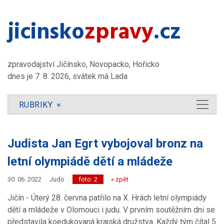
jicinsko​
zpravy
.cz
zpravodajství Jičínsko, Novopacko, Hořicko
dnes je 7. 8. 2026, svátek má Lada
RUBRIKY
»
Judista Jan Egrt vybojoval bronz na
letní olympiádě dětí a mládeže
30. 06. 2022
Judo
foto: 2
« zpět
Jičín - Úterý 28. června patřilo na X. Hrách letní olympiády
dětí a mládeže v Olomouci i judu. V prvním soutěžním dni se
představila koedukovaná krajská družstva. Každý tým čítal 5