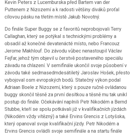
Kevin Peters z Lucemburska před Bartem van der
Puttenem z Nizozemí a k radosti většiny diváků proťal
cílovou pásku na třetím místě Jakub Novotný.
Do finále Super Buggy se z favoritů neprobojovali Terry
Callaghan, který se potýkal s technickými problémy a
obsadil až konečné devatenácté místo, nebo Francouz
Jerome Makhlouf. Do závodu vůbec nenastoupil Václav
Fejfar, jehož tým objevil u čerstvě postaveného speciálu
závadu na chlazení. V semifinále ukončil svoje působení v
závodu také sedmasedmdesátiletý Jaroslav Hošek, přesto
vybojoval osm evropských bodů. Statečný výkon podal
Adriaan Boele z Nizozemí, který s pouze ručně ovládanou
buggy skončil těsně za první desítkou a těsně mu tak unikl
postup do finále. Očekávání naplnili Petr Nikodém a Bernd
Stubbe, kteří se spolu potkávali již v kvalifikačních jízdách
(Nikodém vždy vítězný) a také Ervins Grencis z Lotyšska,
který opanoval svoje kvalifikační jízdy. Petr Nikodém a
Ervins Grencis ovládli svoje semifinále a na startu finále