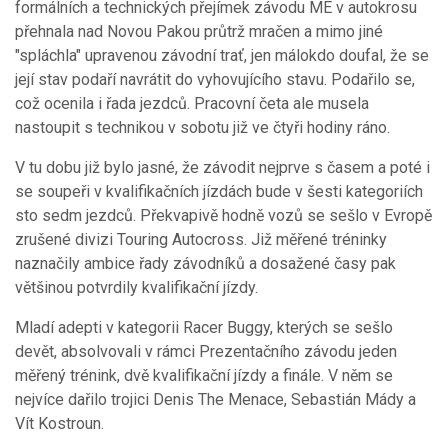
formálních a technických přejímek závodu ME v autokrosu
přehnala nad Novou Pakou průtrž mračen a mimo jiné
"spláchla" upravenou závodní trať, jen málokdo doufal, že se
její stav podaří navrátit do vyhovujícího stavu. Podařilo se,
což ocenila i řada jezdců. Pracovní četa ale musela
nastoupit s technikou v sobotu již ve čtyři hodiny ráno.
V tu dobu již bylo jasné, že závodit nejprve s časem a poté i
se soupeři v kvalifikačních jízdách bude v šesti kategoriích
sto sedm jezdců. Překvapivě hodně vozů se sešlo v Evropě
zrušené divizi Touring Autocross. Již měřené tréninky
naznačily ambice řady závodníků a dosažené časy pak
většinou potvrdily kvalifikační jízdy.
Mladí adepti v kategorii Racer Buggy, kterých se sešlo
devět, absolvovali v rámci Prezentačního závodu jeden
měřený trénink, dvě kvalifikační jízdy a finále. V něm se
nejvíce dařilo trojici Denis The Menace, Sebastián Mády a
Vít Kostroun.