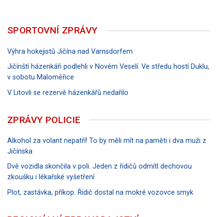
SPORTOVNÍ ZPRÁVY
Výhra hokejistů Jičína nad Varnsdorfem
Jičínští házenkáři podlehli v Novém Veselí. Ve středu hostí Duklu,
v sobotu Maloměřice
V Litovli se rezervě házenkářů nedařilo
ZPRÁVY POLICIE
Alkohol za volant nepatří! To by měli mít na paměti i dva muži z
Jičínska
Dvě vozidla skončila v poli. Jeden z řidičů odmítl dechovou
zkoušku i lékařské vyšetření
Plot, zastávka, příkop. Řidič dostal na mokré vozovce smyk