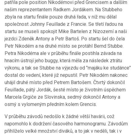
patřila pole position Nikodémovi před Grencisem a dalším
našim reprezentantem Radkem Jordákem. Na Stubbeho
zbyla na startu finále pouze druhá řada, v níž mu dělal
společnost Johnny Feuillade z Francie. Se třetí řadou na
startu se museli spokojit Mike Bartelen z Nizozemí a naši
jezdci Zdeněk Antony a Petr Bartoš. Po startu šel do čela
Petr Nikodém a na druhé místo se protáhl Bernd Stubbe.
Petra Nikodéma ale v průběhu finále postihla závada na
hnacím ústrojí jeho buggy, která měla za následek ztrátu
výkonu, a tak se Stubbe na výjezdu od "majáku ke studánce"
dostal do vedení, které již nepustil. Petr Nikodém nakonec
uhájil druhé místo před Petrem Bartošem. Čtvrtý dokončil
Feuillade, pátý Jordák, šesté místo je životním úspěchem
Marcela Grgiče ze Slovinska, sedmý dokončil Antony a
osmý s vylomeným předním kolem Grencis.
V průběhu závodů nedošlo k žádné větší havárii, což
napomohlo k dodržení časového harmonogramu. Závodům
přihlíželo velké množství diváků, a to jak v neděli, tak i v