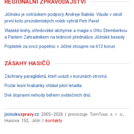
REGIONÁLNÍ ZPRAVODAJSTVÍ
Jičínsko je ostrůvkem podpory Andreje Babiše. Všude v okolí
první kolo prezidentských voleb vyhrál Petr Pavel
Vlašské knihy, středověké alchymie a magie s Otto Štemberkou
a Pavlem Zahradníkem na lednové přednášce Jičínské besedy
Poplatek za svoz popelnic v Jičíně stoupne na 612 korun
ZÁSAHY HASIČŮ
Záchrany paraglidistů, kteří uvázli v korunách stromů
Požár lesní hrabanky ohlásil pilot letadla
Dvě dopravní nehody během svátečních dnů
jicinsko
zpravy
.cz
2005–2026 | provozuje TomTour, s. r. o.,
Husova 152, Jičín |
kontakty