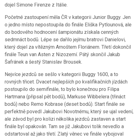
dojel Simone Firenze z Itálie.
Početné zastoupení měla ČR v kategorii Junior Buggy. Jen
o jedno místo nepostoupila do finále Eliška Pytlounová, ale
do bodového hodnocení šampionátu získala cenných
sedmnáct bodů. Lépe se dařilo jejímu bratrovi Danielovi,
který dojel za vítězným Arnoštem Floriánem. Třetí dokončil
finále Teun van Asten z Nizozemí. Pátý skončil Jakub
Šafránek a šestý Stanislav Brousek.
Nejvíce jezdců se sešlo v kategorii Buggy 1600, a to
rovných třicet. Dvacet nejlepších po kvalifikačních jízdách
postoupilo do semifinále, to bylo konečnou pro Filipa
Hartmana (připsal pět bodů), Markuse Wibbelera (třináct
bodů) nebo Remo Kobrase (deset bodů). Start finále se
perfektně povedl Jakubovi Novotnému, který se ujal vedení,
ale závod byl pro kolizi několika jezdců zastaven a start
finále byl opakován. Tam se již Jakubovi tolik nevedlo a
odstartoval až jako třetí. Zlatý věnec ve finále vybojoval