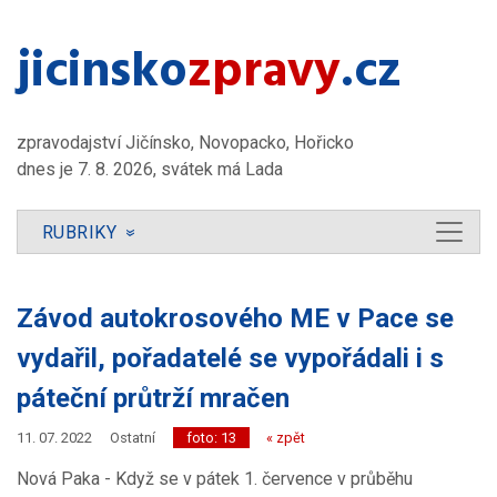
jicinsko​
zpravy
.cz
zpravodajství Jičínsko, Novopacko, Hořicko
dnes je 7. 8. 2026, svátek má Lada
RUBRIKY
»
Závod autokrosového ME v Pace se
vydařil, pořadatelé se vypořádali i s
páteční průtrží mračen
11. 07. 2022
Ostatní
foto: 13
« zpět
Nová Paka - Když se v pátek 1. července v průběhu