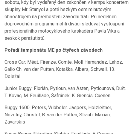
sobotu, kdy byl vydařený den zakončen v kempu koncertem
skupiny Mr. Stanyol a poté hezkým osmiminutovým
ohňostrojem na přemostění závodní trati. Při nedělním
doprovodném programu mohli diváci sledovat vystoupení
profesionálního motocyklového kaskadéra Pavla Vika a
seskok parašutistů.
Pořadí šampionátu ME po čtyřech závodech
Cross Car: Méat, Firenze, Comte, Moll Hernandez, Lahoz,
Gallo Ch. van der Putten, Kotaška, Albers, Schwall, 13.
Doležal
Junior Buggy: Florián, Pytloun, van Asten, Pytlounová, Duřt,
T. Kovac, M. Feuillade, Šafránek, K. Grencis, Cuenen
Buggy 1600: Peters, Wibbeler, Jaspers, Holzleitner,
Novotný, Christol, B. van der Putten, Straub, Maxian,
Zavarskis
Super Buggy: Nikodém, Stubbe, Feuillade, E. Grencis,