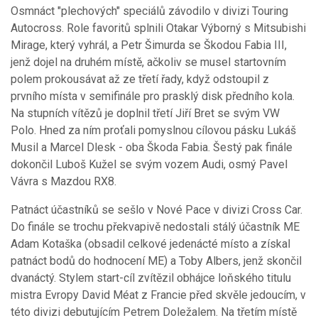
Osmnáct "plechových" speciálů závodilo v divizi Touring
Autocross. Role favoritů splnili Otakar Výborný s Mitsubishi
Mirage, který vyhrál, a Petr Šimurda se Škodou Fabia III,
jenž dojel na druhém místě, ačkoliv se musel startovním
polem prokousávat až ze třetí řady, když odstoupil z
prvního místa v semifinále pro prasklý disk předního kola.
Na stupních vítězů je doplnil třetí Jiří Bret se svým VW
Polo. Hned za ním proťali pomyslnou cílovou pásku Lukáš
Musil a Marcel Dlesk - oba Škoda Fabia. Šestý pak finále
dokončil Luboš Kužel se svým vozem Audi, osmý Pavel
Vávra s Mazdou RX8.
Patnáct účastníků se sešlo v Nové Pace v divizi Cross Car.
Do finále se trochu překvapivě nedostali stálý účastník ME
Adam Kotaška (obsadil celkové jedenácté místo a získal
patnáct bodů do hodnocení ME) a Toby Albers, jenž skončil
dvanáctý. Stylem start-cíl zvítězil obhájce loňského titulu
mistra Evropy David Méat z Francie před skvěle jedoucím, v
této divizi debutujícím Petrem Doležalem. Na třetím místě