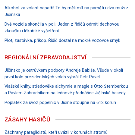
Alkohol za volant nepatří! To by měli mít na paměti i dva muži z
Jičínska
Dvě vozidla skončila v poli. Jeden z řidičů odmítl dechovou
zkoušku i lékařské vyšetření
Plot, zastávka, příkop. Řidič dostal na mokré vozovce smyk
REGIONÁLNÍ ZPRAVODAJSTVÍ
Jičínsko je ostrůvkem podpory Andreje Babiše. Všude v okolí
první kolo prezidentských voleb vyhrál Petr Pavel
Vlašské knihy, středověké alchymie a magie s Otto Štemberkou
a Pavlem Zahradníkem na lednové přednášce Jičínské besedy
Poplatek za svoz popelnic v Jičíně stoupne na 612 korun
ZÁSAHY HASIČŮ
Záchrany paraglidistů, kteří uvázli v korunách stromů