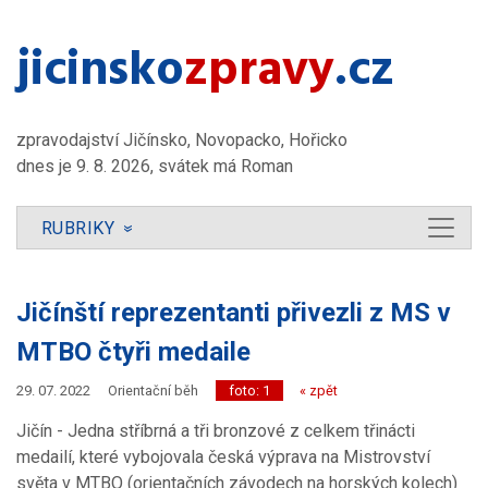
jicinsko​
zpravy
.cz
zpravodajství Jičínsko, Novopacko, Hořicko
dnes je 9. 8. 2026, svátek má Roman
RUBRIKY
»
Jičínští reprezentanti přivezli z MS v
MTBO čtyři medaile
29. 07. 2022
Orientační běh
foto: 1
« zpět
Jičín - Jedna stříbrná a tři bronzové z celkem třinácti
medailí, které vybojovala česká výprava na Mistrovství
světa v MTBO (orientačních závodech na horských kolech)