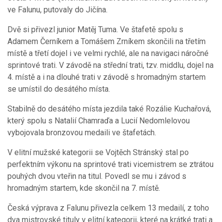
ve Falunu, putovaly do Jičína.
Dvě si přivezl junior Matěj Tuma. Ve štafetě spolu s
Adamem Černíkem a Tomášem Zrníkem skončili na třetím
místě a třetí dojel i ve velmi rychlé, ale na navigaci náročné
sprintové trati. V závodě na střední trati, tzv. middlu, dojel na
4. místě a i na dlouhé trati v závodě s hromadným startem
se umístil do desátého místa.
Stabilně do desátého místa jezdila také Rozálie Kuchařová,
který spolu s Natalií Chamraďa a Lucií Nedomlelovou
vybojovala bronzovou medaili ve štafetách.
V elitní mužské kategorii se Vojtěch Stránský stal po
perfektním výkonu na sprintové trati vicemistrem se ztrátou
pouhých dvou vteřin na titul. Povedl se mu i závod s
hromadným startem, kde skončil na 7. místě.
Česká výprava z Falunu přivezla celkem 13 medailí, z toho
dva mistrovské tituly v elitní kategorii, které na krátké trati a