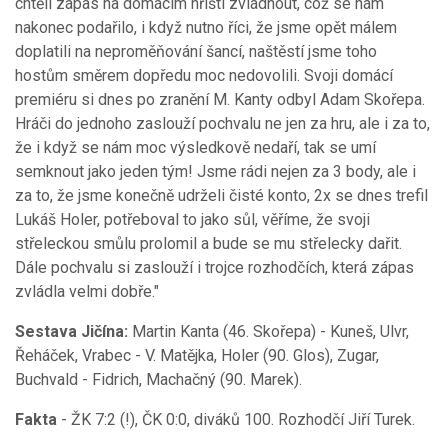
chtěli zápas na domácím hřišti zvládnout, což se nám
nakonec podařilo, i když nutno říci, že jsme opět málem
doplatili na neproměňování šancí, naštěstí jsme toho
hostům směrem dopředu moc nedovolili. Svoji domácí
premiéru si dnes po zranění M. Kanty odbyl Adam Skořepa.
Hráči do jednoho zaslouží pochvalu ne jen za hru, ale i za to,
že i když se nám moc výsledkově nedaří, tak se umí
semknout jako jeden tým! Jsme rádi nejen za 3 body, ale i
za to, že jsme konečně udrželi čisté konto, 2x se dnes trefil
Lukáš Holer, potřeboval to jako sůl, věříme, že svoji
střeleckou smůlu prolomil a bude se mu střelecky dařit.
Dále pochvalu si zaslouží i trojce rozhodčích, která zápas
zvládla velmi dobře."
Sestava Jičína:
Martin Kanta (46. Skořepa) - Kuneš, Ulvr,
Řeháček, Vrabec - V. Matějka, Holer (90. Glos), Zugar,
Buchvald - Fidrich, Machačný (90. Marek).
Fakta
- ŽK 7:2 (!), ČK 0:0, diváků 100. Rozhodčí Jiří Turek.