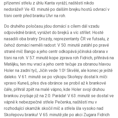
přízemní střelu z úhlu Kanta vyráží, naštěstí nikdo
nedorážel! Ve 43. minutě po dalším brejku hostů odvrací v
tísni centr před branku Ulvr na roh.
Do druhého poločasu jdou domácí s cílem dál vzadu
odpovědně bránit, vyrážet do brejků a víc střílet. Hosté
nasadili oba bratry Drozdy, reprezentanty ČR ve futsalu, z
čehož domácí neměli radost. V 50. minutě zatáhl po pravé
straně míč Bango a jeho centr odkopává jičínská obrana v
tísni na roh. V 57. minutě kope zprava roh Fidrich, přihrává na
Matějku, ten mu vrací a jeho centr tečuje za obranou hlavou
Holer na zadní tyč, Jičín vede 1:0! Skvělé, ale konec je ještě
daleko. V 61. minutě se po výkopu Skořepy dostal k míči
vpravo Kuneš, přes dva obránce se probil až k brankové
čáře, přihrál zpět na malé vápno, kde Holer svojí druhou
brankou zvyšuje již na 2:0. Paráda! V 63. minutě se dostal ve
vápně k nebezpečné střele Pečenka, naštěstí mu v
rozhodující okamžik skočil míč a střela šla vysoko nad
Skořepovu branku! V 65. minutě jde po akci Zugara Fidrich