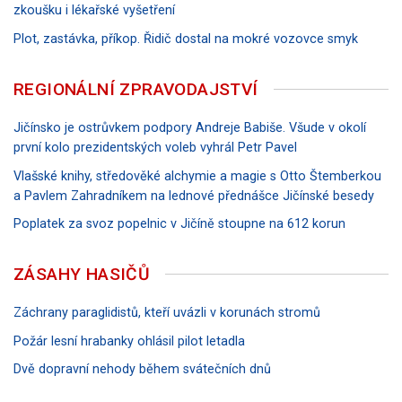
zkoušku i lékařské vyšetření
Plot, zastávka, příkop. Řidič dostal na mokré vozovce smyk
REGIONÁLNÍ ZPRAVODAJSTVÍ
Jičínsko je ostrůvkem podpory Andreje Babiše. Všude v okolí
první kolo prezidentských voleb vyhrál Petr Pavel
Vlašské knihy, středověké alchymie a magie s Otto Štemberkou
a Pavlem Zahradníkem na lednové přednášce Jičínské besedy
Poplatek za svoz popelnic v Jičíně stoupne na 612 korun
ZÁSAHY HASIČŮ
Záchrany paraglidistů, kteří uvázli v korunách stromů
Požár lesní hrabanky ohlásil pilot letadla
Dvě dopravní nehody během svátečních dnů