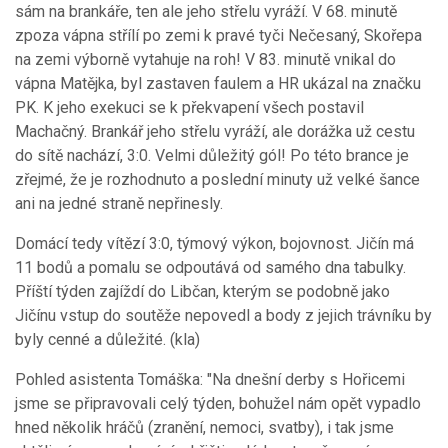
sám na brankáře, ten ale jeho střelu vyráží. V 68. minutě
zpoza vápna střílí po zemi k pravé tyči Nečesaný, Skořepa
na zemi výborně vytahuje na roh! V 83. minutě vnikal do
vápna Matějka, byl zastaven faulem a HR ukázal na značku
PK. K jeho exekuci se k překvapení všech postavil
Machačný. Brankář jeho střelu vyráží, ale dorážka už cestu
do sítě nachází, 3:0. Velmi důležitý gól! Po této brance je
zřejmé, že je rozhodnuto a poslední minuty už velké šance
ani na jedné straně nepřinesly.
Domácí tedy vítězí 3:0, týmový výkon, bojovnost. Jičín má
11 bodů a pomalu se odpoutává od samého dna tabulky.
Příští týden zajíždí do Libčan, kterým se podobně jako
Jičínu vstup do soutěže nepovedl a body z jejich trávníku by
byly cenné a důležité. (kla)
Pohled asistenta Tomáška: "Na dnešní derby s Hořicemi
jsme se připravovali celý týden, bohužel nám opět vypadlo
hned několik hráčů (zranění, nemoci, svatby), i tak jsme