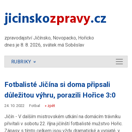
jicinsko​
zpravy
.cz
zpravodajství Jičínsko, Novopacko, Hořicko
dnes je 8. 8. 2026, svátek má Soběslav
RUBRIKY
»
Fotbalisté Jičína si doma připsali
důležitou výhru, porazili Hořice 3:0
24. 10. 2022
Fotbal
« zpět
Jičín - V dalším mistrovském utkání na domácím trávníku
přivítali v sobotu 22. října jičínští fotbalisté mužstvo Hořic.
Zápasy s tímto celkem jsou vždy dramatické a vypjaté, v