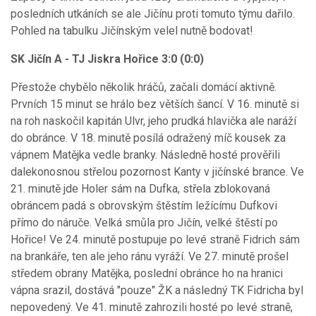
posledních utkáních se ale Jičínu proti tomuto týmu dařilo.
Pohled na tabulku Jičínským velel nutně bodovat!
SK Jičín A - TJ Jiskra Hořice 3:0 (0:0)
Přestože chybělo několik hráčů, začali domácí aktivně.
Prvních 15 minut se hrálo bez větších šancí. V 16. minutě si
na roh naskočil kapitán Ulvr, jeho prudká hlavička ale naráží
do obránce. V 18. minutě posílá odražený míč kousek za
vápnem Matějka vedle branky. Následně hosté prověřili
dalekonosnou střelou pozornost Kanty v jičínské brance. Ve
21. minutě jde Holer sám na Dufka, střela zblokovaná
obráncem padá s obrovským štěstím ležícímu Dufkovi
přímo do náruče. Velká smůla pro Jičín, velké štěstí po
Hořice! Ve 24. minutě postupuje po levé straně Fidrich sám
na brankáře, ten ale jeho ránu vyráží. Ve 27. minutě prošel
středem obrany Matějka, poslední obránce ho na hranici
vápna srazil, dostává "pouze" ŽK a následný TK Fidricha byl
nepovedený. Ve 41. minutě zahrozili hosté po levé straně,