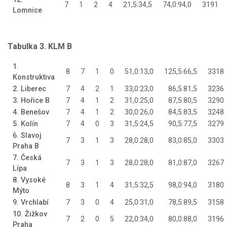
7
1
2
4
21,5:34,5
74,0:94,0
3191
Lomnice
Tabulka 3. KLM B
1.
8
7
1
0
51,0:13,0
125,5:66,5
3318
Konstruktiva
2. Liberec
7
4
2
1
33,0:23,0
86,5:81,5
3236
3. Hořice B
7
4
1
2
31,0:25,0
87,5:80,5
3290
4. Benešov
7
4
1
2
30,0:26,0
84,5:83,5
3248
5. Kolín
7
4
0
3
31,5:24,5
90,5:77,5
3279
6. Slavoj
7
3
1
3
28,0:28,0
83,0:85,0
3303
Praha B
7. Česká
7
3
1
3
28,0:28,0
81,0:87,0
3267
Lípa
8. Vysoké
8
3
1
4
31,5:32,5
98,0:94,0
3180
Mýto
9. Vrchlabí
7
3
0
4
25,0:31,0
78,5:89,5
3158
10. Žižkov
7
2
0
5
22,0:34,0
80,0:88,0
3196
Praha