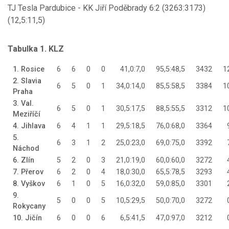
TJ Tesla Pardubice - KK Jiří Poděbrady 6:2 (3263:3173)
(12,5:11,5)
Tabulka 1. KLZ
1. Rosice
6
6
0
0
41,0:7,0
95,5:48,5
3432
1
2. Slavia
6
5
0
1
34,0:14,0
85,5:58,5
3384
1
Praha
3. Val.
6
5
0
1
30,5:17,5
88,5:55,5
3312
1
Meziříčí
4. Jihlava
6
4
1
1
29,5:18,5
76,0:68,0
3364
5.
6
3
1
2
25,0:23,0
69,0:75,0
3392
Náchod
6. Zlín
5
2
0
3
21,0:19,0
60,0:60,0
3272
7. Přerov
6
2
0
4
18,0:30,0
65,5:78,5
3293
8. Vyškov
6
1
0
5
16,0:32,0
59,0:85,0
3301
9.
5
0
0
5
10,5:29,5
50,0:70,0
3272
Rokycany
10. Jičín
6
0
0
6
6,5:41,5
47,0:97,0
3212