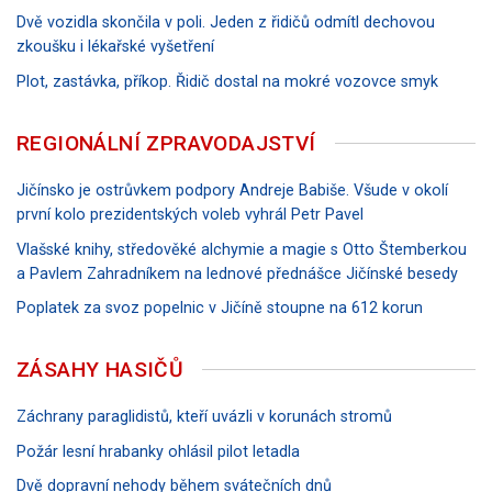
Dvě vozidla skončila v poli. Jeden z řidičů odmítl dechovou
zkoušku i lékařské vyšetření
Plot, zastávka, příkop. Řidič dostal na mokré vozovce smyk
REGIONÁLNÍ ZPRAVODAJSTVÍ
Jičínsko je ostrůvkem podpory Andreje Babiše. Všude v okolí
první kolo prezidentských voleb vyhrál Petr Pavel
Vlašské knihy, středověké alchymie a magie s Otto Štemberkou
a Pavlem Zahradníkem na lednové přednášce Jičínské besedy
Poplatek za svoz popelnic v Jičíně stoupne na 612 korun
ZÁSAHY HASIČŮ
Záchrany paraglidistů, kteří uvázli v korunách stromů
Požár lesní hrabanky ohlásil pilot letadla
Dvě dopravní nehody během svátečních dnů