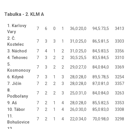
Tabulka - 2. KLM A
1. Karlovy
7
6
0
1
36,0:20,0
94,5:73,5
3413
Vary
2. Č.
7
3
3
1
31,0:25,0
86,5:81,5
3303
Kostelec
3. Náchod
7
4
1
2
31,0:25,0
84,5:83,5
3356
4. Tehovec
7
3
2
2
30,5:25,5
83,5:84,5
3310
5.
7
3
2
2
29,0:27,0
84,0:84,0
3369
Kosmonosy
6. Kdyně
7
3
1
3
28,0:28,0
89,5:78,5
3254
7. Jičín
7
2
2
3
28,0:28,0
87,0:81,0
3357
8.
7
2
2
3
25,0:31,0
84,0:84,0
3263
Podbořany
9. Aš
7
2
1
4
28,0:28,0
85,5:82,5
3353
10. Tábor
7
2
1
4
26,0:30,0
85,0:83,0
3308
11.
7
2
1
4
22,0:34,0
70,0:98,0
3298
Bohušovice
12.