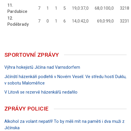
11.
7
1
1
5
19,0:37,0
68,0:100,0
3218
Pardubice
12.
7
0
1
6
14,0:42,0
69,0:99,0
3231
Poděbrady
SPORTOVNÍ ZPRÁVY
Výhra hokejistů Jičína nad Varnsdorfem
Jičínští házenkáři podlehli v Novém Veselí. Ve středu hostí Duklu,
v sobotu Maloměřice
V Litovli se rezervě házenkářů nedařilo
ZPRÁVY POLICIE
Alkohol za volant nepatří! To by měli mít na paměti i dva muži z
Jičínska