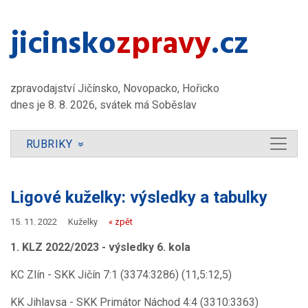
jicinsko​
zpravy
.cz
zpravodajství Jičínsko, Novopacko, Hořicko
dnes je 8. 8. 2026, svátek má Soběslav
RUBRIKY
»
Ligové kuželky: výsledky a tabulky
15. 11. 2022
Kuželky
« zpět
1. KLZ 2022/2023 - výsledky 6. kola
KC Zlín - SKK Jičín 7:1 (3374:3286) (11,5:12,5)
KK Jihlavsa - SKK Primátor Náchod 4:4 (3310:3363)