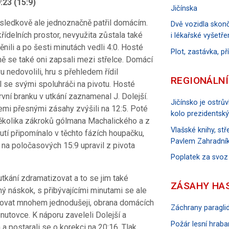
:23 (15:9)
Jičínska
ýsledkově ale jednoznačně patřil domácím.
Dvě vozidla skonč
křídelních prostor, nevyužita zůstala také
i lékařské vyšetře
ili a po šesti minutách vedli 4:0. Hosté
Plot, zastávka, p
ně se také oni zapsali mezi střelce. Domácí
 nedovolili, hru s přehledem řídil
REGIONÁLNÍ
 se svými spoluhráči na pivotu. Hosté
rvní branku v utkání zaznamenal J. Dolejší.
Jičínsko je ostrů
třemi přesnými zásahy zvýšili na 12:5. Poté
kolo prezidentský
 několika zákroků gólmana Machalického a z
Vlašské knihy, s
nutí připomínalo v těchto fázích houpačku,
Pavlem Zahradník
, na poločasových 15:9 upravil z pivota
Poplatek za svoz
utkání zdramatizovat a to se jim také
ZÁSAHY HA
ý náskok, s přibývajícími minutami se ale
azovat mnohem jednodušeji, obrana domácích
Záchrany paraglid
inutovce. K náporu zaveleli Dolejší a
Požár lesní hraban
 a postarali se o korekci na 20:16. Tlak