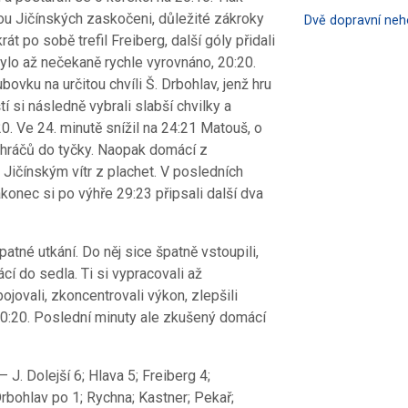
tou Jičínských zaskočeni, důležité zákroky
Dvě dopravní ne
t po sobě trefil Freiberg, další góly přidali
bylo až nečekaně rychle vyrovnáno, 20:20.
vku na určitou chvíli Š. Drbohlav, jenž hru
tí si následně vybrali slabší chvilky a
. Ve 24. minutě snížil na 24:21 Matouš, o
ch hráčů do tyčky. Naopak domácí z
 Jičínským vítr z plachet. V posledních
akonec si po výhře 29:23 připsali další dva
atné utkání. Do něj sice špatně vstoupili,
í do sedla. Ti si vypracovali až
ovali, zkoncentrovali výkon, zlepšili
20:20. Poslední minuty ale zkušený domácí
 J. Dolejší 6; Hlava 5; Freiberg 4;
Drbohlav po 1; Rychna; Kastner; Pekař;