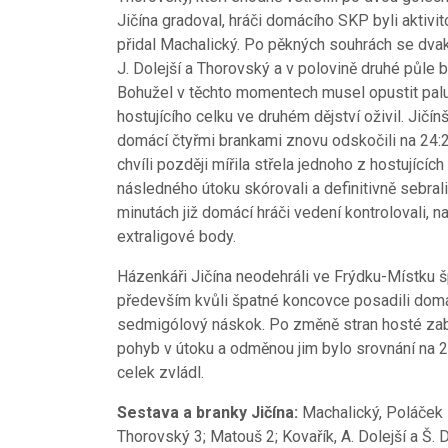
Jičína gradoval, hráči domácího SKP byli aktivi
přidal Machalický. Po pěkných souhrách se dvakrá
J. Dolejší a Thorovský a v polovině druhé půle 
Bohužel v těchto momentech musel opustit palubo
hostujícího celku ve druhém dějství oživil. Jičínš
domácí čtyřmi brankami znovu odskočili na 24:20
chvíli později mířila střela jednoho z hostující
následného útoku skórovali a definitivně sebrali
minutách již domácí hráči vedení kontrolovali, n
extraligové body.
Házenkáři Jičína neodehráli ve Frýdku-Místku šp
především kvůli špatné koncovce posadili domác
sedmigólový náskok. Po změně stran hosté zaboj
pohyb v útoku a odměnou jim bylo srovnání na 
celek zvládl.
Sestava a branky Jičína:
Machalický, Poláček –
Thorovský 3; Matouš 2; Kovařík, A. Dolejší a Š. 