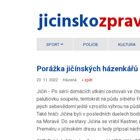
jicinsko​
zpra
SPORT
POLICIE
KULTURA
Porážka jičínských házenkářů
23. 11. 2022
Házená
« zpět
Jičín - Po sérii domácích utkání cestovali ve čtv
palubovku soupeře, tentokrát na půdu silného F
jejich sebevědomí ještě vzrostlo výhrou na pů
Také hráči Jičína byli v posledních duelech bodov
na Moravě. Do sestavy Jičína se vrátil Kastner,
Premiéru v jičínském dresu si tedy připsal nác