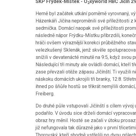
SKP Frýdek-Místek - O
xyworld HBC Jičín 29
2
Herně byl začátek utkání poměrně vyrovnaný, v
Házenkáři Jičína neproměnili své příležitosti z 
sedmička. Domácí naopak své příležitosti proměn
následně nápor Frýdku-Místku přibrzdili, koneč
hráči ovšem výraznější korekci průběžného stavu
velezkušený Sklenák, jenž skvěle spolupracoval
snížili v devatenácté minutě na 9:5, když svou p
Následující tři minuty ale ovládli domácí, kteří 
zase převzali otěže zápasu Jičínští. Ti využili
náskoku domácích ukrojili tři branky, 12:8. Střet
ihned po šňůře hostů se třikrát nemýlili domácí
Freiberg.
Do druhé půle vstupovali Jičínští s cílem vývoj 
podařilo. V úvodu sice drželi domácí vypracovan
obraz hry měnil. Hosté se začali v útoku pros
již nefungovala tak důrazně jako v první třicetim
Thorovský, kteří shodně vstřelili po dvou gólech