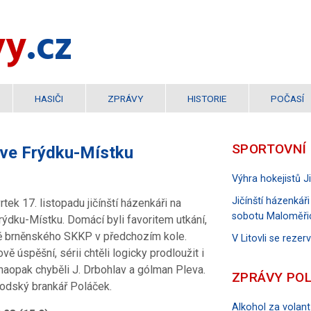
vy
.cz
HASIČI
ZPRÁVY
HISTORIE
POČASÍ
SPORTOVNÍ
 ve Frýdku-Místku
Výhra hokejistů 
Jičínští házenkáři
rtek 17. listopadu jičínští házenkáři na
sobotu Maloměři
rýdku-Místku. Domácí byli favoritem utkání,
dě brněnského SKKP v předchozím kole.
V Litovli se reze
ě úspěšní, sérii chtěli logicky prodloužit i
 naopak chyběli J. Drbohlav a gólman Pleva.
ZPRÁVY POL
hodský brankář Poláček.
Alkohol za volant