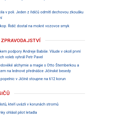
ila v poli. Jeden z řidičů odmítl dechovou zkoušku
ní
říkop. Řidič dostal na mokré vozovce smyk
 ZPRAVODAJSTVÍ
vkem podpory Andreje Babiše. Všude v okolí první
ch voleb vyhrál Petr Pavel
tředověké alchymie a magie s Otto Štemberkou a
em na lednové přednášce Jičínské besedy
 popelnic v Jičíně stoupne na 612 korun
SIČŮ
istů, kteří uvázli v korunách stromů
ky ohlásil pilot letadla