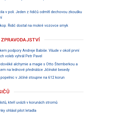
ila v poli. Jeden z řidičů odmítl dechovou zkoušku
ní
říkop. Řidič dostal na mokré vozovce smyk
 ZPRAVODAJSTVÍ
vkem podpory Andreje Babiše. Všude v okolí první
ch voleb vyhrál Petr Pavel
tředověké alchymie a magie s Otto Štemberkou a
em na lednové přednášce Jičínské besedy
 popelnic v Jičíně stoupne na 612 korun
SIČŮ
istů, kteří uvázli v korunách stromů
ky ohlásil pilot letadla