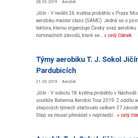
28. 05. 2019
Aerobik
Jičín - V neděli 26. května proběhlo v Praze Mi
aerobiku master class (SAMC). Jedná se o post
lektora, kterou organizuje Český svaz aerobiku
nominačních závodů, které se…
» celý článek
Týmy aerobiku T. J. Sokol Jičí
Pardubicích
21. 05. 2019
Aerobik
Jičín - V sobotu 18. května proběhlo v Náchodě 
soutěže Bohemia Aerobic Tour 2019. Z oddílu aer
stepových týmech startovalo celkem 37 závodni
Step se musel přenášet v nejmladší…
» celý čl