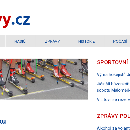
vy
.cz
HASIČI
ZPRÁVY
HISTORIE
POČASÍ
SPORTOVNÍ
Výhra hokejistů 
Jičínští házenkáři
sobotu Maloměři
V Litovli se reze
ZPRÁVY POL
ku
Alkohol za volant