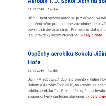
Aerobik T. J. Sokol Jičín na s
14. 05. 2019
Aerobik
Jičín - Jarní sezona aerobiku je z důvodu velké
ale především pro samotné závodnice. Je chvály
povinností děvčata stíhají. Kromě pravidelných t
jsou prakticky každý víkend na…
» celý článek
Úspěchy aerobiku Sokola Jičín
Hoře
30. 04. 2019
Aerobik
Jičín - V sobotu 27. dubna proběhlo v Kutné Hoř
Bohemia Aerobic Tour 2019, na kterém se sešla
oddílu aerobiku T. J. Sokol Jičín opět startoval
soupeřící týmy částečně obměňují,…
» celý člán