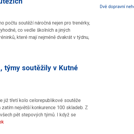
outěžích
Dvě dopravní ne
ho počtu soutěží náročná nejen pro trenérky,
hodné, co vedle školních a jiných
réninků, které mají nejméně dvakrát v týdnu,
, týmy soutěžily v Kutné
e již třetí kolo celorepublikové soutěže
 zatím největší konkurence 100 skladeb. Z
o všech pět stepových týmů. I když se
ek