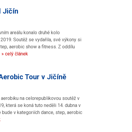
 Jičín
ovním areálu konalo druhé kolo
2019. Soutěž se vydařila, své výkony si
tep, aerobic show a fitness. Z oddílu
…
» celý článek
erobic Tour v Jičíně
e aerobiku na celorepublikovou soutěž v
, která se koná tuto neděli 14. dubna v
e bude v kategoriích dance, step, aerobic
k