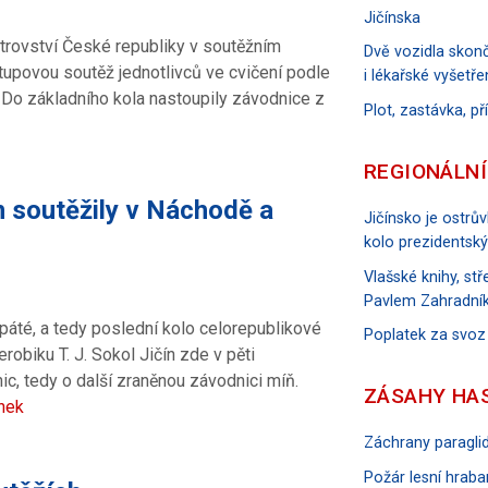
Jičínska
strovství České republiky v soutěžním
Dvě vozidla skonč
upovou soutěž jednotlivců ve cvičení podle
i lékařské vyšetře
. Do základního kola nastoupily závodnice z
Plot, zastávka, p
REGIONÁLNÍ
n soutěžily v Náchodě a
Jičínsko je ostrů
kolo prezidentský
Vlašské knihy, s
Pavlem Zahradník
páté, a tedy poslední kolo celorepublikové
Poplatek za svoz
obiku T. J. Sokol Jičín zde v pěti
c, tedy o další zraněnou závodnici míň.
ZÁSAHY HA
ánek
Záchrany paraglid
Požár lesní hraban