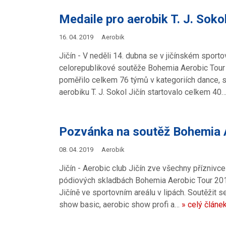
Medaile pro aerobik T. J. Sokol
16. 04. 2019
Aerobik
Jičín - V neděli 14. dubna se v jičínském sport
celorepublikové soutěže Bohemia Aerobic Tour 
poměřilo celkem 76 týmů v kategoriích dance, s
aerobiku T. J. Sokol Jičín startovalo celkem 40
Pozvánka na soutěž Bohemia A
08. 04. 2019
Aerobik
Jičín - Aerobic club Jičín zve všechny příznivc
pódiových skladbách Bohemia Aerobic Tour 2019
Jičíně ve sportovním areálu v lipách. Soutěžit s
show basic, aerobic show profi a…
» celý článe