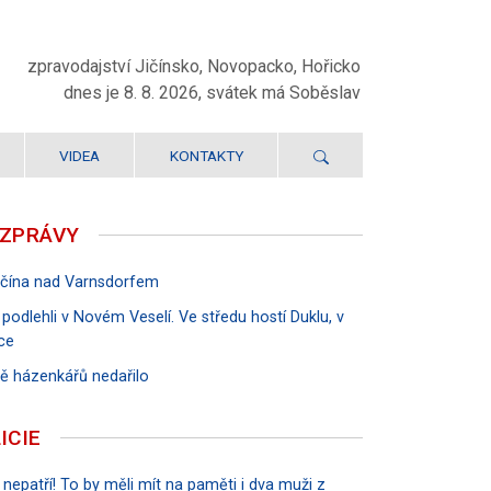
zpravodajství Jičínsko, Novopacko, Hořicko
dnes je 8. 8. 2026, svátek má Soběslav
VIDEA
KONTAKTY
 ZPRÁVY
Jičína nad Varnsdorfem
 podlehli v Novém Veselí. Ve středu hostí Duklu, v
ce
rvě házenkářů nedařilo
ICIE
 nepatří! To by měli mít na paměti i dva muži z