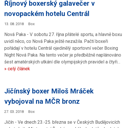
Říjnový boxerský galavečer v
novopackém hotelu Centrál
13. 08. 2018
Box
Nová Paka - V sobotu 27. října přátelé sportu, a hlavně boxu
uvidí něco, co Nová Paka ještě nezažila. Pačtí boxeři
pořádají v hotelu Centrál ojedinělý sportovní večer Boxing
Night Nová Paka. Na tento večer je předběžně naplánováno
šest amatérských utkání dle olympijských pravidel a čtyři…
» celý článek
Jičínský boxer Miloš Mráček
vybojoval na MČR bronz
27. 03. 2018
Box
Jičín - Ve dnech 23.-25. března se v Českých Budějovicích