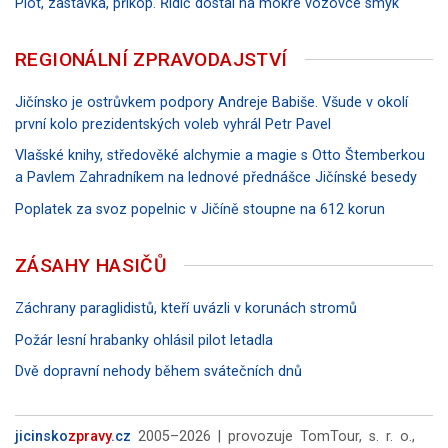
Plot, zastávka, příkop. Řidič dostal na mokré vozovce smyk
REGIONÁLNÍ ZPRAVODAJSTVÍ
Jičínsko je ostrůvkem podpory Andreje Babiše. Všude v okolí
první kolo prezidentských voleb vyhrál Petr Pavel
Vlašské knihy, středověké alchymie a magie s Otto Štemberkou
a Pavlem Zahradníkem na lednové přednášce Jičínské besedy
Poplatek za svoz popelnic v Jičíně stoupne na 612 korun
ZÁSAHY HASIČŮ
Záchrany paraglidistů, kteří uvázli v korunách stromů
Požár lesní hrabanky ohlásil pilot letadla
Dvě dopravní nehody během svátečních dnů
jicinsko
zpravy
.cz
2005–2026 | provozuje TomTour, s. r. o.,