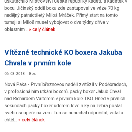
uskutečnilo Mistrovství České republiky kadetů a kadetek v
boxu. Jičínský oddíl boxu zde zastupoval ve váze 70 kg
nadějný patnáctiletý Miloš Mráček. Přímý start na tomto
turnaji si Miloš musel vybojovat o dva týdny dříve v
oblastním…
» celý článek
Vítězné technické KO boxera Jakuba
Chvala v prvním kole
06. 03. 2018
Box
Nová Paka - První březnovou neděli zvítězil v Poděbradech,
v profesionálním utkání boxerů, packý boxer Jakub Chval
nad Richardem Valterem v prvním kole TKO. Hned v prvních
sekundách packý boxer úderem levé ruky na žebra poslal
svého soupeře na zem. Ten se nenechal odpočítat, vstal a
chtěl…
» celý článek