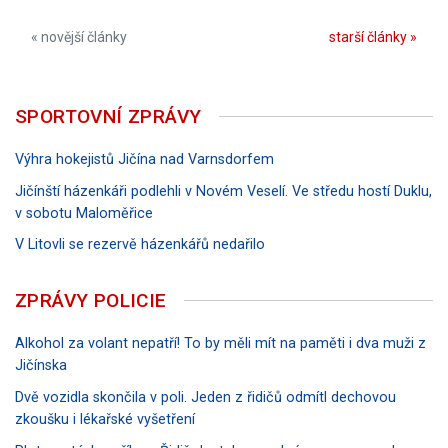
« novější články
starší články »
SPORTOVNÍ ZPRÁVY
Výhra hokejistů Jičína nad Varnsdorfem
Jičínští házenkáři podlehli v Novém Veselí. Ve středu hostí Duklu,
v sobotu Maloměřice
V Litovli se rezervě házenkářů nedařilo
ZPRÁVY POLICIE
Alkohol za volant nepatří! To by měli mít na paměti i dva muži z
Jičínska
Dvě vozidla skončila v poli. Jeden z řidičů odmítl dechovou
zkoušku i lékařské vyšetření