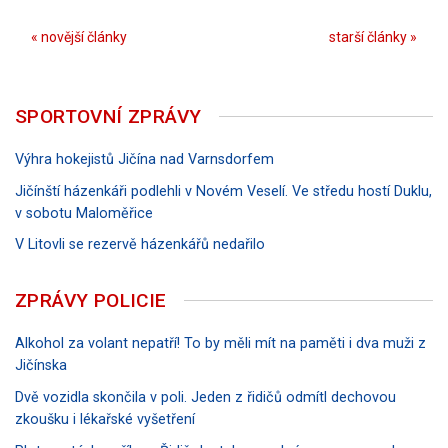
« novější články
starší články »
SPORTOVNÍ ZPRÁVY
Výhra hokejistů Jičína nad Varnsdorfem
Jičínští házenkáři podlehli v Novém Veselí. Ve středu hostí Duklu,
v sobotu Maloměřice
V Litovli se rezervě házenkářů nedařilo
ZPRÁVY POLICIE
Alkohol za volant nepatří! To by měli mít na paměti i dva muži z
Jičínska
Dvě vozidla skončila v poli. Jeden z řidičů odmítl dechovou
zkoušku i lékařské vyšetření