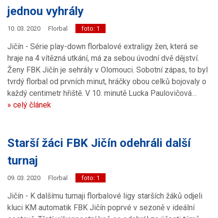
jednou vyhrály
10. 03. 2020
Florbal
foto: 1
Jičín - Série play-down florbalové extraligy žen, která se
hraje na 4 vítězná utkání, má za sebou úvodní dvě dějství.
Ženy FBK Jičín je sehrály v Olomouci. Sobotní zápas, to byl
tvrdý florbal od prvních minut, hráčky obou celků bojovaly o
každý centimetr hřiště. V 10. minutě Lucka Paulovičová…
» celý článek
Starší žáci FBK Jičín odehráli další
turnaj
09. 03. 2020
Florbal
foto: 1
Jičín - K dalšímu turnaji florbalové ligy starších žáků odjeli
kluci KM automatik FBK Jičín poprvé v sezoně v ideální