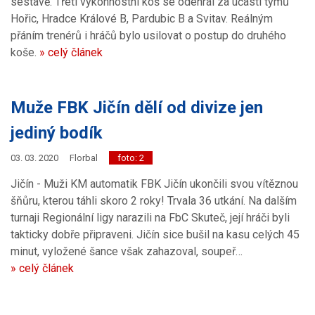
sestavě. Třetí výkonnostní koš se odehrál za účasti týmů
Hořic, Hradce Králové B, Pardubic B a Svitav. Reálným
přáním trenérů i hráčů bylo usilovat o postup do druhého
koše.
» celý článek
Muže FBK Jičín dělí od divize jen
jediný bodík
03. 03. 2020
Florbal
foto: 2
Jičín - Muži KM automatik FBK Jičín ukončili svou vítěznou
šňůru, kterou táhli skoro 2 roky! Trvala 36 utkání. Na dalším
turnaji Regionální ligy narazili na FbC Skuteč, její hráči byli
takticky dobře připraveni. Jičín sice bušil na kasu celých 45
minut, vyložené šance však zahazoval, soupeř…
» celý článek