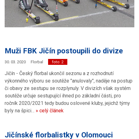
Muži FBK Jičín postoupili do divize
30. 03. 2020
Florbal
foto: 2
Jičín - Český florbal ukončil sezonu a z rozhodnutí
výkonného výboru se soutěže "anulovaly", naděje na postup
či obavy ze sestupu se rozplynuly. V divizích však systém
soutěže určuje sestupující ihned po základní části, pro
ročník 2020/2021 tedy budou oslovené kluby, jejichž týmy
byly na špici…
» celý článek
Jičínské florbalistky v Olomouci