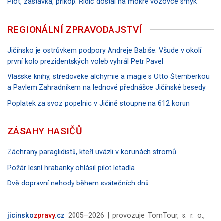
Plot, zastávka, příkop. Řidič dostal na mokré vozovce smyk
REGIONÁLNÍ ZPRAVODAJSTVÍ
Jičínsko je ostrůvkem podpory Andreje Babiše. Všude v okolí
první kolo prezidentských voleb vyhrál Petr Pavel
Vlašské knihy, středověké alchymie a magie s Otto Štemberkou
a Pavlem Zahradníkem na lednové přednášce Jičínské besedy
Poplatek za svoz popelnic v Jičíně stoupne na 612 korun
ZÁSAHY HASIČŮ
Záchrany paraglidistů, kteří uvázli v korunách stromů
Požár lesní hrabanky ohlásil pilot letadla
Dvě dopravní nehody během svátečních dnů
jicinsko
zpravy
.cz
2005–2026 | provozuje TomTour, s. r. o.,