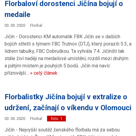
Florbaloví dorostenci Jičína bojují o
medaile
03. 03. 2020
Florbal
Jičín - Dorostenci KM automatik FBK Jičín se v dalších
bojích střetli s týmem FBC Trutnov (DTJ), který porazili 5:3, a
lídrem tabulky, FBC Dobruškou. Ta vyhrála 7:4. Jičínští tak
stále živí naději na medailové umístění, rozdíl mezi druhým
a pátým místem je pouhých 5 bodů. Jičín má navíc
příznivější…
» celý článek
Florbalistky Jičína bojují v extralize o
udržení, začínají o víkendu v Olomouci
03. 03. 2020
Florbal
foto: 1
Jičín - Nejvyšší soutěž ženského florbalu má za sebou