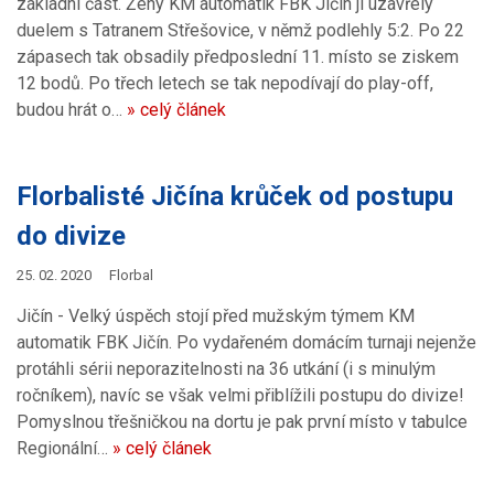
základní část. Ženy KM automatik FBK Jičín ji uzavřely
duelem s Tatranem Střešovice, v němž podlehly 5:2. Po 22
zápasech tak obsadily předposlední 11. místo se ziskem
12 bodů. Po třech letech se tak nepodívají do play-off,
budou hrát o…
» celý článek
Florbalisté Jičína krůček od postupu
do divize
25. 02. 2020
Florbal
Jičín - Velký úspěch stojí před mužským týmem KM
automatik FBK Jičín. Po vydařeném domácím turnaji nejenže
protáhli sérii neporazitelnosti na 36 utkání (i s minulým
ročníkem), navíc se však velmi přiblížili postupu do divize!
Pomyslnou třešničkou na dortu je pak první místo v tabulce
Regionální…
» celý článek