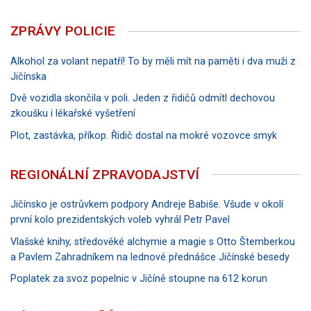
ZPRÁVY POLICIE
Alkohol za volant nepatří! To by měli mít na paměti i dva muži z
Jičínska
Dvě vozidla skončila v poli. Jeden z řidičů odmítl dechovou
zkoušku i lékařské vyšetření
Plot, zastávka, příkop. Řidič dostal na mokré vozovce smyk
REGIONÁLNÍ ZPRAVODAJSTVÍ
Jičínsko je ostrůvkem podpory Andreje Babiše. Všude v okolí
první kolo prezidentských voleb vyhrál Petr Pavel
Vlašské knihy, středověké alchymie a magie s Otto Štemberkou
a Pavlem Zahradníkem na lednové přednášce Jičínské besedy
Poplatek za svoz popelnic v Jičíně stoupne na 612 korun