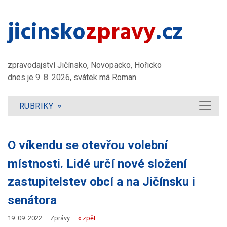
jicinsko​
zpravy
.cz
zpravodajství Jičínsko, Novopacko, Hořicko
dnes je 9. 8. 2026, svátek má Roman
RUBRIKY
»
O víkendu se otevřou volební
místnosti. Lidé určí nové složení
zastupitelstev obcí a na Jičínsku i
senátora
19. 09. 2022
Zprávy
« zpět