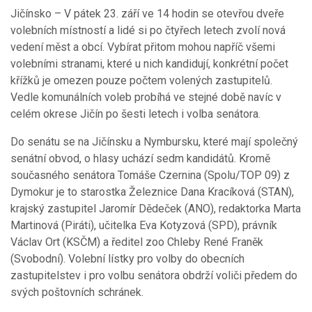
Jičínsko – V pátek 23. září ve 14 hodin se otevřou dveře
volebních místností a lidé si po čtyřech letech zvolí nová
vedení měst a obcí. Vybírat přitom mohou napříč všemi
volebními stranami, které u nich kandidují, konkrétní počet
křížků je omezen pouze počtem volených zastupitelů.
Vedle komunálních voleb probíhá ve stejné době navíc v
celém okrese Jičín po šesti letech i volba senátora.
Do senátu se na Jičínsku a Nymbursku, které mají společný
senátní obvod, o hlasy uchází sedm kandidátů. Kromě
současného senátora Tomáše Czernina (Spolu/TOP 09) z
Dymokur je to starostka Železnice Dana Kracíková (STAN),
krajský zastupitel Jaromír Dědeček (ANO), redaktorka Marta
Martinová (Piráti), učitelka Eva Kotyzová (SPD), právník
Václav Ort (KSČM) a ředitel zoo Chleby René Franěk
(Svobodní). Volební lístky pro volby do obecních
zastupitelstev i pro volbu senátora obdrží voliči předem do
svých poštovních schránek.