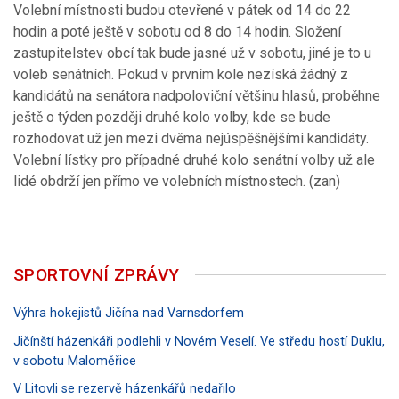
Volební místnosti budou otevřené v pátek od 14 do 22
hodin a poté ještě v sobotu od 8 do 14 hodin. Složení
zastupitelstev obcí tak bude jasné už v sobotu, jiné je to u
voleb senátních. Pokud v prvním kole nezíská žádný z
kandidátů na senátora nadpoloviční většinu hlasů, proběhne
ještě o týden později druhé kolo volby, kde se bude
rozhodovat už jen mezi dvěma nejúspěšnějšími kandidáty.
Volební lístky pro případné druhé kolo senátní volby už ale
lidé obdrží jen přímo ve volebních místnostech. (zan)
SPORTOVNÍ ZPRÁVY
Výhra hokejistů Jičína nad Varnsdorfem
Jičínští házenkáři podlehli v Novém Veselí. Ve středu hostí Duklu,
v sobotu Maloměřice
V Litovli se rezervě házenkářů nedařilo