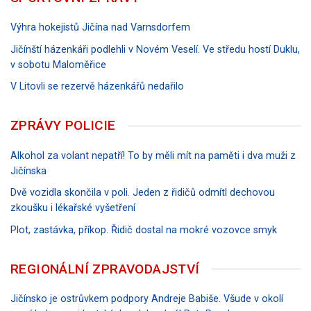
Výhra hokejistů Jičína nad Varnsdorfem
Jičínští házenkáři podlehli v Novém Veselí. Ve středu hostí Duklu,
v sobotu Maloměřice
V Litovli se rezervě házenkářů nedařilo
ZPRÁVY POLICIE
Alkohol za volant nepatří! To by měli mít na paměti i dva muži z
Jičínska
Dvě vozidla skončila v poli. Jeden z řidičů odmítl dechovou
zkoušku i lékařské vyšetření
Plot, zastávka, příkop. Řidič dostal na mokré vozovce smyk
REGIONÁLNÍ ZPRAVODAJSTVÍ
Jičínsko je ostrůvkem podpory Andreje Babiše. Všude v okolí