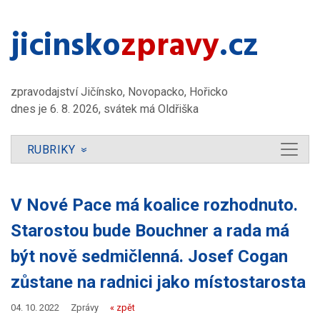
jicinsko​
zpravy
.cz
zpravodajství Jičínsko, Novopacko, Hořicko
dnes je 6. 8. 2026, svátek má Oldřiška
RUBRIKY
»
V Nové Pace má koalice rozhodnuto.
Starostou bude Bouchner a rada má
být nově sedmičlenná. Josef Cogan
zůstane na radnici jako místostarosta
04. 10. 2022
Zprávy
« zpět