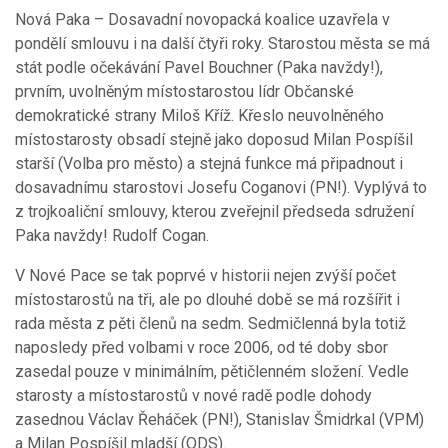
Nová Paka – Dosavadní novopacká koalice uzavřela v
pondělí smlouvu i na další čtyři roky. Starostou města se má
stát podle očekávání Pavel Bouchner (Paka navždy!),
prvním, uvolněným místostarostou lídr Občanské
demokratické strany Miloš Kříž. Křeslo neuvolněného
místostarosty obsadí stejně jako doposud Milan Pospíšil
starší (Volba pro město) a stejná funkce má připadnout i
dosavadnímu starostovi Josefu Coganovi (PN!). Vyplývá to
z trojkoaliční smlouvy, kterou zveřejnil předseda sdružení
Paka navždy! Rudolf Cogan.
V Nové Pace se tak poprvé v historii nejen zvýší počet
místostarostů na tři, ale po dlouhé době se má rozšířit i
rada města z pěti členů na sedm. Sedmičlenná byla totiž
naposledy před volbami v roce 2006, od té doby sbor
zasedal pouze v minimálním, pětičlenném složení. Vedle
starosty a místostarostů v nové radě podle dohody
zasednou Václav Řeháček (PN!), Stanislav Šmidrkal (VPM)
a Milan Pospíšil mladší (ODS).