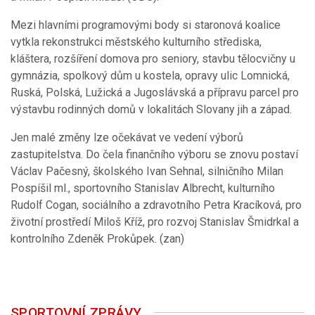
Mezi hlavními programovými body si staronová koalice
vytkla rekonstrukci městského kulturního střediska,
kláštera, rozšíření domova pro seniory, stavbu tělocvičny u
gymnázia, spolkový dům u kostela, opravy ulic Lomnická,
Ruská, Polská, Lužická a Jugoslávská a přípravu parcel pro
výstavbu rodinných domů v lokalitách Slovany jih a západ.
Jen malé změny lze očekávat ve vedení výborů
zastupitelstva. Do čela finančního výboru se znovu postaví
Václav Pačesný, školského Ivan Sehnal, silničního Milan
Pospíšil ml., sportovního Stanislav Albrecht, kulturního
Rudolf Cogan, sociálního a zdravotního Petra Kracíková, pro
životní prostředí Miloš Kříž, pro rozvoj Stanislav Šmidrkal a
kontrolního Zdeněk Prokůpek. (zan)
SPORTOVNÍ ZPRÁVY