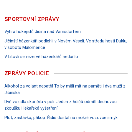
SPORTOVNÍ ZPRÁVY
Výhra hokejistů Jičína nad Varnsdorfem
Jičínští házenkáři podlehli v Novém Veselí. Ve středu hostí Duklu,
v sobotu Maloměřice
V Litovli se rezervě házenkářů nedařilo
ZPRÁVY POLICIE
Alkohol za volant nepatří! To by měli mít na paměti i dva muži z
Jičínska
Dvě vozidla skončila v poli. Jeden z řidičů odmítl dechovou
zkoušku i lékařské vyšetření
Plot, zastávka, příkop. Řidič dostal na mokré vozovce smyk