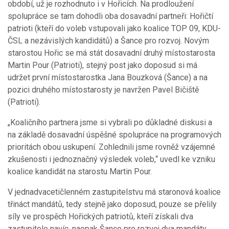
období, už je rozhodnuto i v Hořicích. Na prodloužení
spolupráce se tam dohodli oba dosavadní partneři: Hořičtí
patrioti (kteří do voleb vstupovali jako koalice TOP 09, KDU-
ČSL a nezávislých kandidátů) a Šance pro rozvoj. Novým
starostou Hořic se má stát dosavadní druhý místostarosta
Martin Pour (Patrioti), stejný post jako doposud si má
udržet první místostarostka Jana Bouzková (Šance) a na
pozici druhého místostarosty je navržen Pavel Bičiště
(Patrioti).
„Koaličního partnera jsme si vybrali po důkladné diskusi a
na základě dosavadní úspěšné spolupráce na programových
prioritách obou uskupení. Zohlednili jsme rovněž vzájemné
zkušenosti i jednoznačný výsledek voleb,“ uvedl ke vzniku
koalice kandidát na starostu Martin Pour.
V jednadvacetičlenném zastupitelstvu má staronová koalice
třináct mandátů, tedy stejně jako doposud, pouze se přelily
síly ve prospěch Hořických patriotů, kteří získali dva
zastupitele navíc, naopak Šance pro rozvoj dva mandáty