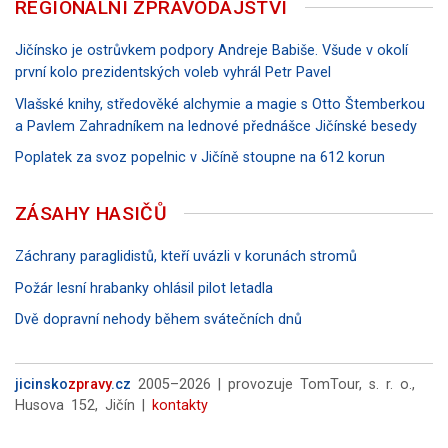
REGIONÁLNÍ ZPRAVODAJSTVÍ
Jičínsko je ostrůvkem podpory Andreje Babiše. Všude v okolí
první kolo prezidentských voleb vyhrál Petr Pavel
Vlašské knihy, středověké alchymie a magie s Otto Štemberkou
a Pavlem Zahradníkem na lednové přednášce Jičínské besedy
Poplatek za svoz popelnic v Jičíně stoupne na 612 korun
ZÁSAHY HASIČŮ
Záchrany paraglidistů, kteří uvázli v korunách stromů
Požár lesní hrabanky ohlásil pilot letadla
Dvě dopravní nehody během svátečních dnů
jicinsko
zpravy
.cz
2005–2026 | provozuje TomTour, s. r. o.,
Husova 152, Jičín |
kontakty