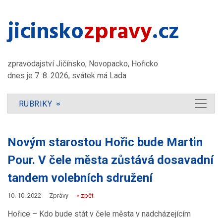
jicinsko​
zpravy
.cz
zpravodajství Jičínsko, Novopacko, Hořicko
dnes je 7. 8. 2026, svátek má Lada
RUBRIKY
»
Novým starostou Hořic bude Martin
Pour. V čele města zůstává dosavadní
tandem volebních sdružení
10. 10. 2022
Zprávy
« zpět
Hořice – Kdo bude stát v čele města v nadcházejícím