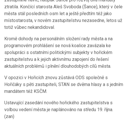
ztratila. Končící starosta Aleš Svoboda (Šance), který v čele
města stál posledních osm let a ještě předtím též jako
místostarosta, v novém zastupitelstvu nezasedne, letos už
totiž vůbec nekandidoval.
Kromě dohody na personálním složení rady města a na
programovém prohlášení se nová koalice zavázala ke
spolupráci s ostatními politickými subjekty v hořickém
zastupitelstvu a k jejich aktivnímu zapojení do řešení
aktuálních problémů i plnění dlouhodobých cílů města.
V opozici v Hořicích znovu zůstává ODS společně s
Hořičáky s pěti zastupiteli, STAN se dvěma hlasy a s jedním
mandátem též KSČM.
Ustavující zasedání nového hořického zastupitelstva s
volbou vedení města je naplánováno na středu 19. října.
(zan)